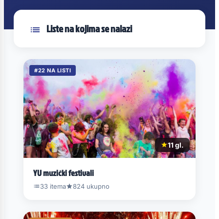
Liste na kojima se nalazi
#22 NA LISTI
11 gl.
YU muzički festivali
33 itema
824 ukupno