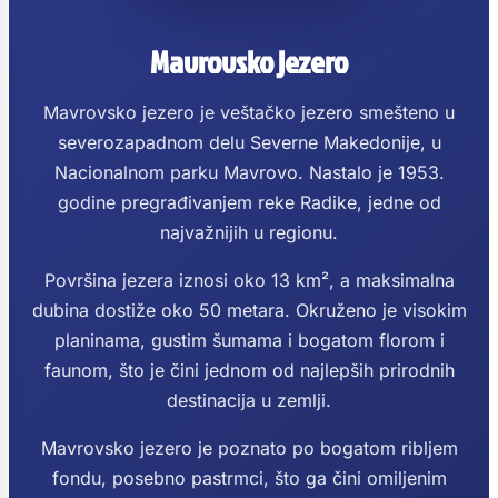
Mavrovsko jezero
Mavrovsko jezero je veštačko jezero smešteno u
severozapadnom delu Severne Makedonije, u
Nacionalnom parku Mavrovo. Nastalo je 1953.
godine pregrađivanjem reke Radike, jedne od
najvažnijih u regionu.
Površina jezera iznosi oko 13 km², a maksimalna
dubina dostiže oko 50 metara. Okruženo je visokim
planinama, gustim šumama i bogatom florom i
faunom, što je čini jednom od najlepših prirodnih
destinacija u zemlji.
Mavrovsko jezero je poznato po bogatom ribljem
fondu, posebno pastrmci, što ga čini omiljenim