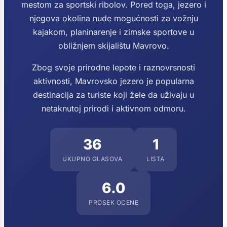
mestom za sportski ribolov. Pored toga, jezero i
njegova okolina nude mogućnosti za vožnju
kajakom, planinarenje i zimske sportove u
obližnjem skijalištu Mavrovo.
Zbog svoje prirodne lepote i raznovrsnosti
aktivnosti, Mavrovsko jezero je popularna
destinacija za turiste koji žele da uživaju u
netaknutoj prirodi i aktivnom odmoru.
36
1
UKUPNO GLASOVA
LISTA
6.0
PROSEK OCENE