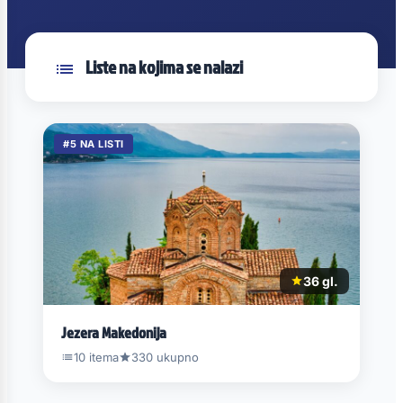
Liste na kojima se nalazi
#5 NA LISTI
36 gl.
Jezera Makedonija
10 itema
330 ukupno