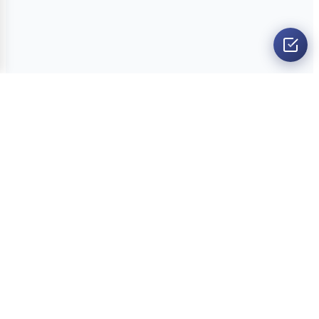
O nama
Ankete
Kvizovi
Dvoboji
Kontakt