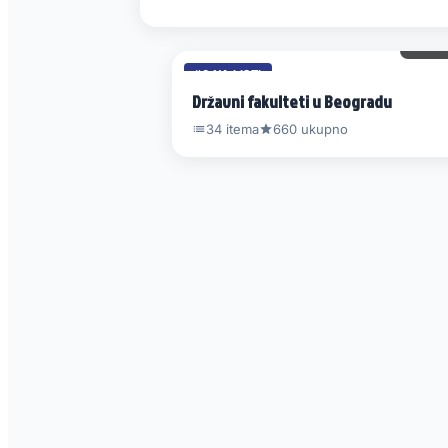
34 
#6 NA LISTI
Državni fakulteti u Beogradu
34 itema
660 ukupno