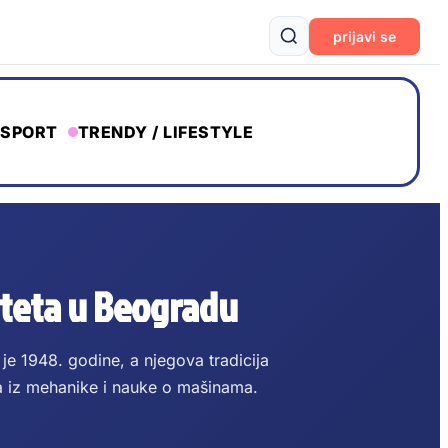
prijavi se
SPORT
TRENDY / LIFESTYLE
iteta u Beogradu
je 1948. godine, a njegova tradicija
a iz mehanike i nauke o mašinama.