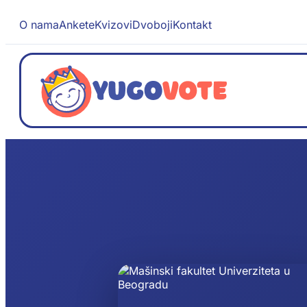
O nama
Ankete
Kvizovi
Dvoboji
Kontakt