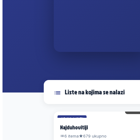
Liste na kojima se nalazi
93 
#5 NA LISTI
Najduhovitiji
6 itema
679 ukupno