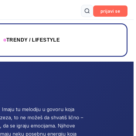
prijavi se
T
TRENDY / LIFESTYLE
 Imaju tu melodiju u govoru koja
zeza, to ne možeš da shvatiš lično –
, da se igraju emocijama. Njihove
 Imaju neku posebnu energiju koja