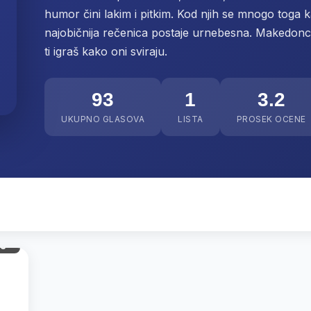
humor čini lakim i pitkim. Kod njih se mnogo toga 
najobičnija rečenica postaje urnebesna. Makedonci š
ti igraš kako oni sviraju.
93
1
3.2
UKUPNO GLASOVA
LISTA
PROSEK OCENE
gl.