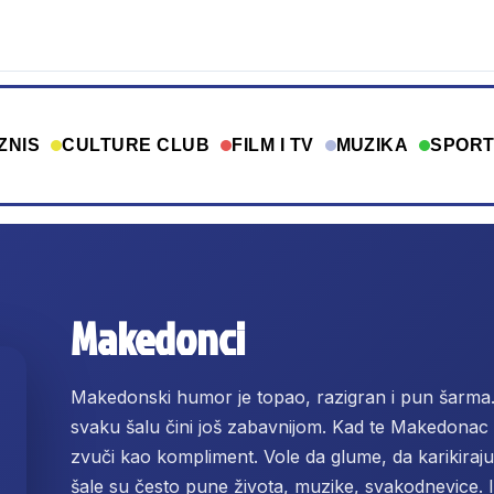
ZNIS
CULTURE CLUB
FILM I TV
MUZIKA
SPOR
Makedonci
Makedonski humor je topao, razigran i pun šarma.
svaku šalu čini još zabavnijom. Kad te Makedonac 
zvuči kao kompliment. Vole da glume, da karikiraju
šale su često pune života, muzike, svakodnevice.