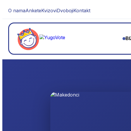
O nama
Ankete
Kvizovi
Dvoboji
Kontakt
BI