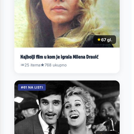
67 gl.
Najbolji film u kom je igrala Milena Dravić
25 itema
768 ukupno
#61 NA LISTI