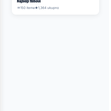
Najbolji filmovi
150 itema
1,364 ukupno