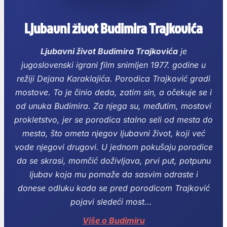
Ljubavni život Budimira Trajkovića
Ljubavni život Budimira Trajkovića
je
jugoslovenski igrani film snimljen 1977. godine u
režiji Dejana Karaklajića.
Porodica Trajković gradi
mostove.
To je činio deda, zatim sin, a očekuje se i
od unuka Budimira. Za njega su, međutim, mostovi
prokletstvo, jer se porodica stalno seli od mesta do
mesta, što ometa njegov ljubavni život, koji već
vode njegovi drugovi.
U jednom pokušaju porodice
da se skrasi, momčić doživljava, prvi put, potpunu
ljubav koja mu pomaže da sasvim odraste i
donese odluku kada se pred porodicom Trajković
pojavi sledeći most...
Više o Budimiru