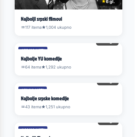
6 gl.
Najbolji srpski filmovi
117 itema
1,004 ukupno
16 gl.
#32 NA LISTI
Najbolje YU komedije
64 itema
1,292 ukupno
11 gl.
#31 NA LISTI
Najbolje srpske komedije
43 itema
1,251 ukupno
9 gl.
#44 NA LISTI