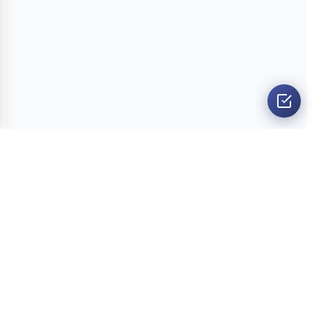
O nama
Ankete
Kvizovi