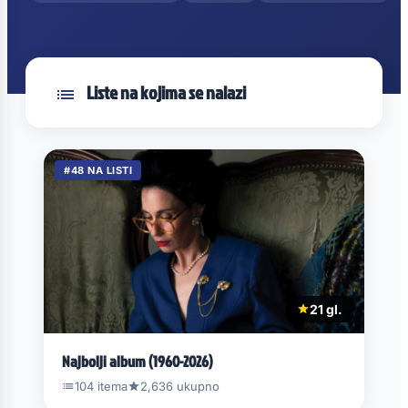
Liste na kojima se nalazi
#48 NA LISTI
21 gl.
Najbolji album (1960-2026)
104 itema
2,636 ukupno