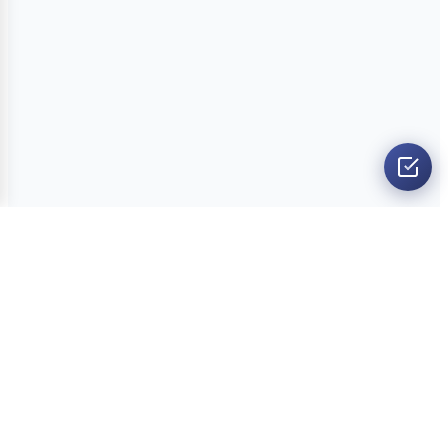
O nama
Ankete