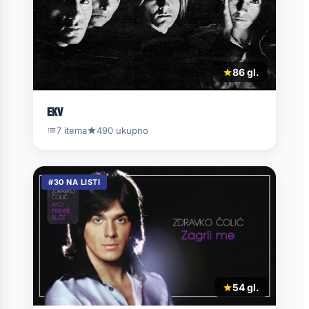
86 gl.
EKV
7 itema
490 ukupno
#30 NA LISTI
54 gl.