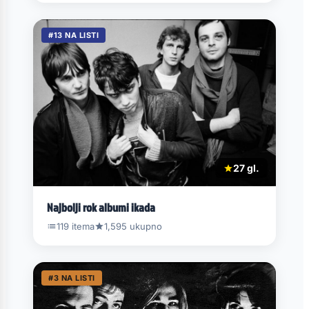
#13 NA LISTI
27 gl.
Najbolji rok albumi ikada
119 itema
1,595 ukupno
#3 NA LISTI