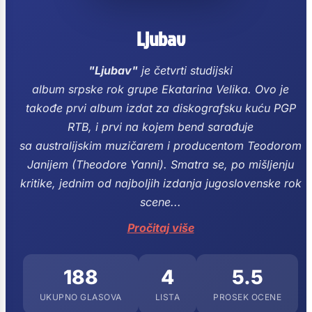
Ljubav
"Ljubav"
je četvrti studijski
album srpske rok grupe Ekatarina Velika.
Ovo je
takođe prvi album izdat za diskografsku kuću PGP
RTB, i prvi na kojem bend sarađuje
sa australijskim muzičarem i producentom Teodorom
Janijem (Theodore Yanni).
Smatra se, po mišljenju
kritike, jednim od najboljih izdanja jugoslovenske rok
scene...
Pročitaj više
188
4
5.5
UKUPNO GLASOVA
LISTA
PROSEK OCENE