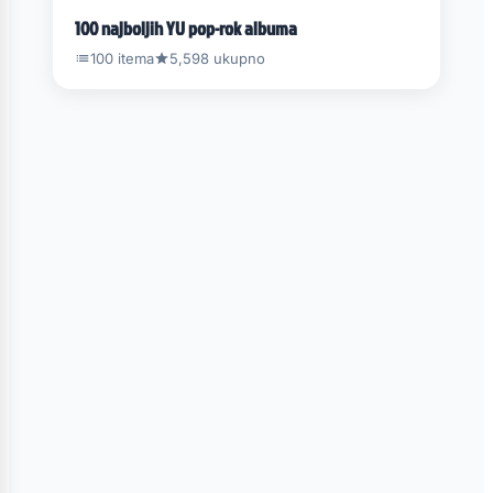
100 najboljih YU pop-rok albuma
100 itema
5,598 ukupno