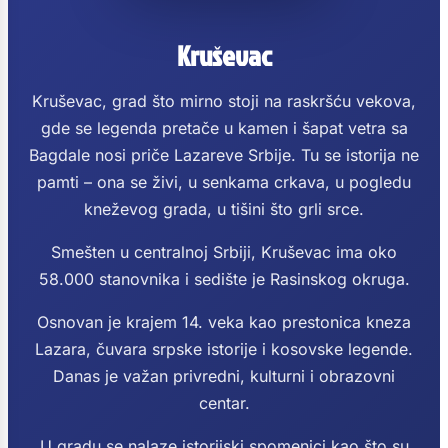
Kruševac
Kruševac, grad što mirno stoji na raskršću vekova,
gde se legenda pretače u kamen i šapat vetra sa
Bagdale nosi priče Lazareve Srbije. Tu se istorija ne
pamti – ona se živi, u senkama crkava, u pogledu
kneževog grada, u tišini što grli srce.
Smešten u centralnoj Srbiji, Kruševac ima oko
58.000 stanovnika i sedište je Rasinskog okruga.
Osnovan je krajem 14. veka kao prestonica kneza
Lazara, čuvara srpske istorije i kosovske legende.
Danas je važan privredni, kulturni i obrazovni
centar.
U gradu se nalaze istorijski spomenici kao što su