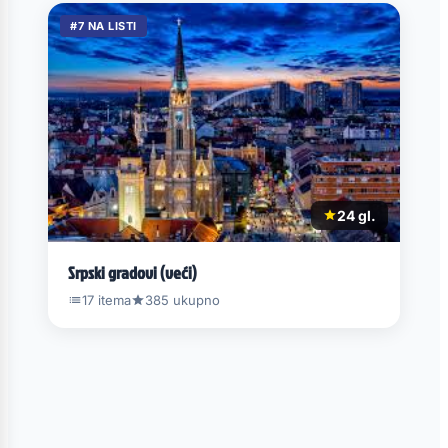
#7 NA LISTI
24 gl.
Srpski gradovi (veći)
17 itema
385 ukupno