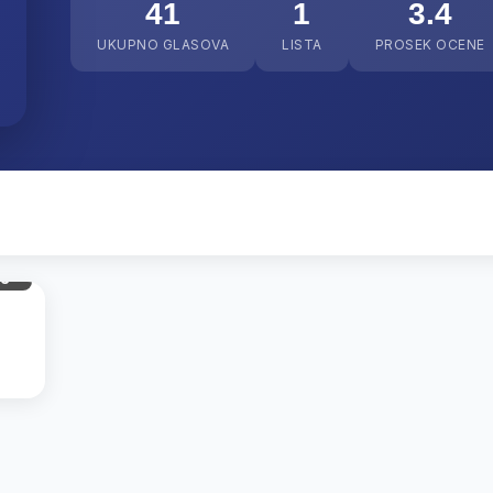
41
1
3.4
UKUPNO GLASOVA
LISTA
PROSEK OCENE
gl.