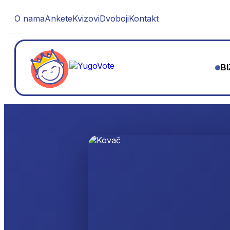
O nama
Ankete
Kvizovi
Dvoboji
Kontakt
BI