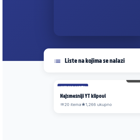
Liste na kojima se nalazi
41 
#12 NA LISTI
Najsmešniji YT klipovi
20 itema
1,266 ukupno