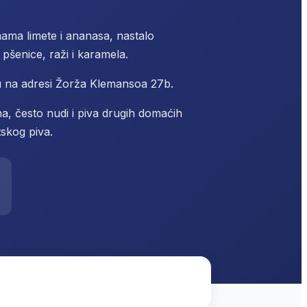
mama limete i ananasa, nastalo
pšenice, raži i karamela.
 na adresi Žorža Klemansoa 27b.
, često nudi i piva drugih domaćih
tskog piva.