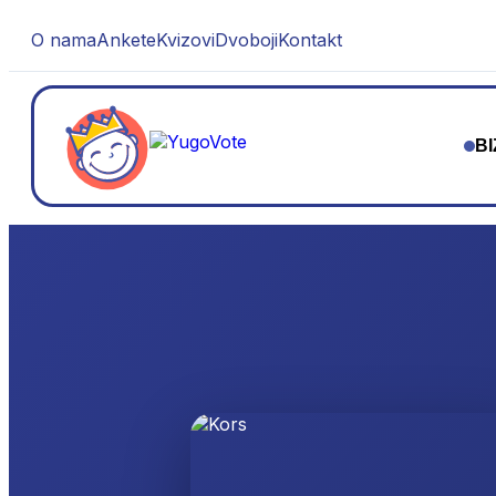
O nama
Ankete
Kvizovi
Dvoboji
Kontakt
BI