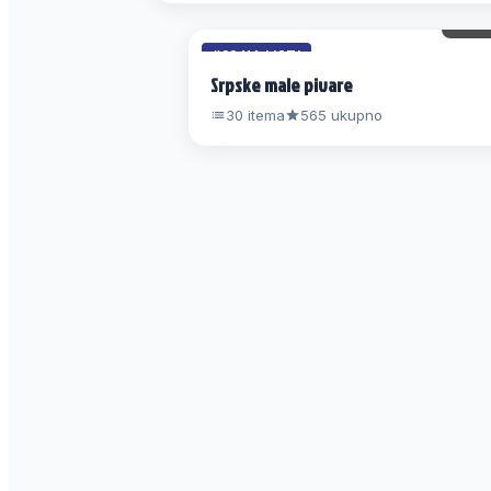
10 
#22 NA LISTI
Srpske male pivare
30 itema
565 ukupno