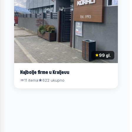
99 gl.
Najbolje firme u Kraljevu
11 itema
622 ukupno