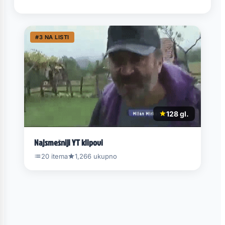
#3 NA LISTI
128 gl.
Najsmešniji YT klipovi
20 itema
1,266 ukupno