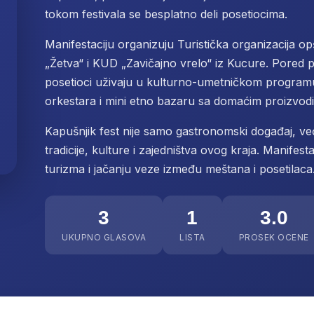
tokom festivala se besplatno deli posetiocima.
Manifestaciju organizuju Turistička organizacija 
„Žetva“ i KUD „Zavičajno vrelo“ iz Kucure. Pored p
posetioci uživaju u kulturno-umetničkom program
orkestara i mini etno bazaru sa domaćim proizvod
Kapušnjik fest nije samo gastronomski događaj, već
tradicije, kulture i zajedništva ovog kraja. Manifes
turizma i jačanju veze između meštana i posetilaca
3
1
3.0
UKUPNO GLASOVA
LISTA
PROSEK OCENE