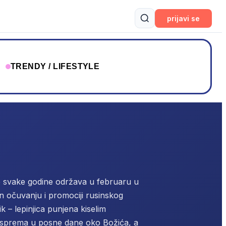
prijavi se
T
TRENDY / LIFESTYLE
 se svake godine održava u februaru u
en očuvanju i promociji rusinskog
ik – lepinjica punjena kiselim
o sprema u posne dane oko Božića, a