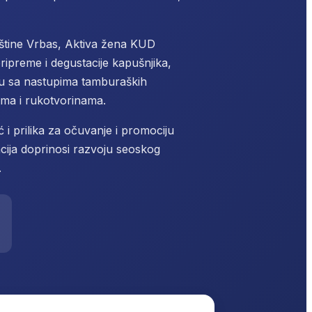
opštine Vrbas, Aktiva žena KUD
ripreme i degustacije kapušnjika,
u sa nastupima tamburaških
ima i rukotvorinama.
 i prilika za očuvanje i promociju
tacija doprinosi razvoju seoskog
.