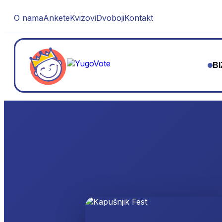
O nama
Ankete
Kvizovi
Dvoboji
Kontakt
BI