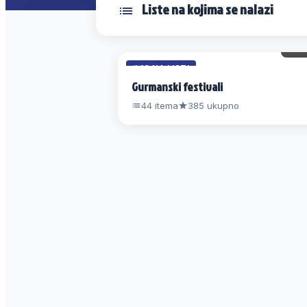
Liste na kojima se nalazi
3 
#40 NA LISTI
Gurmanski festivali
44 itema
385 ukupno