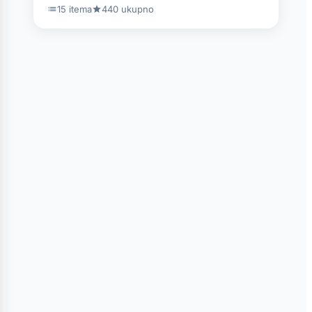
15 itema
440 ukupno