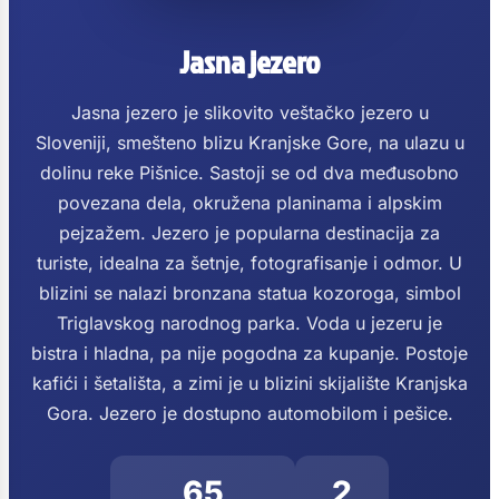
Jasna jezero
Jasna jezero je slikovito veštačko jezero u
Sloveniji, smešteno blizu Kranjske Gore, na ulazu u
dolinu reke Pišnice. Sastoji se od dva međusobno
povezana dela, okružena planinama i alpskim
pejzažem. Jezero je popularna destinacija za
turiste, idealna za šetnje, fotografisanje i odmor. U
blizini se nalazi bronzana statua kozoroga, simbol
Triglavskog narodnog parka. Voda u jezeru je
bistra i hladna, pa nije pogodna za kupanje. Postoje
kafići i šetališta, a zimi je u blizini skijalište Kranjska
Gora. Jezero je dostupno automobilom i pešice.
65
2