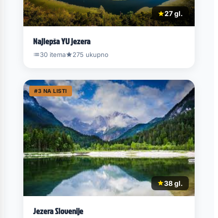
27 gl.
Najlepša YU jezera
30 itema
275 ukupno
#3 NA LISTI
38 gl.
Jezera Slovenije