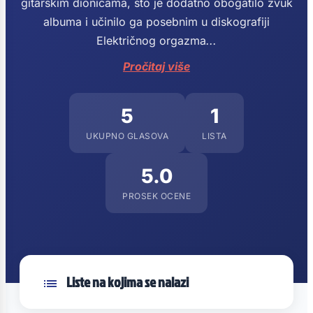
gitarskim dionicama, što je dodatno obogatilo zvuk
albuma i učinilo ga posebnim u diskografiji
Električnog orgazma
...
Pročitaj više
5
1
UKUPNO GLASOVA
LISTA
5.0
PROSEK OCENE
Liste na kojima se nalazi