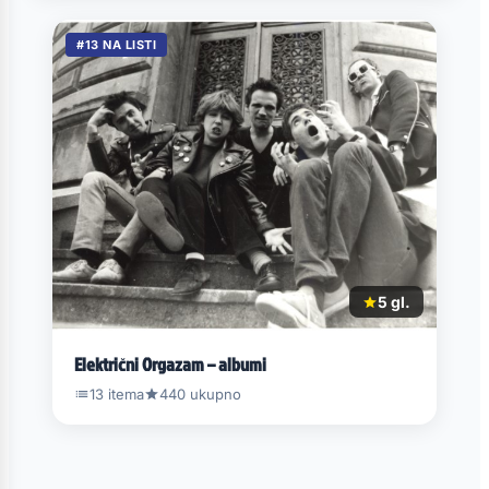
#13 NA LISTI
5 gl.
Električni Orgazam – albumi
13 itema
440 ukupno