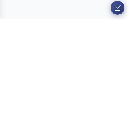
O nama
Ankete
Kvizovi
Dvoboji
Kontakt