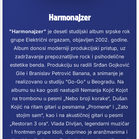
Harmonajzer
"Harmonajzer"
je deseti studijski album srpske rok
grupe Električni orgazam, objavljen 2002. godine.
Album donosi moderniji produkcijski pristup, uz
zadržavanje prepoznatljive rock i psihodelične
estetike benda. Produkciju su radili Srđan Gojković
Gile i Branislav Petrović Banana, a snimanje je
realizovano u studiju "Go-Go" u Beogradu. Na
albumu su kao gosti nastupili Nemanja Kojić Kojot
na trombonu u pesmi „Nebo broji korake“, Dušan
Kojić na ritam gitari u pesmama „Promene“ i „Zato
stojim sam“, kao i na akustičnoj gitari u pesmi
„Restoran 3 ora“. Vlada Divljan, legendarni muzičar
i frontmen grupe Idoli, doprineo je aranžmanima i