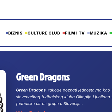
BIZNIS
CULTURE CLUB
FILM I TV
MUZIKA
Green Dragons
Green Dragons
, takođe poznati jednostavno kao "
slovenačkog fudbalskog kluba Olimpija Ljubljana .
fudbalske ultras grupe u Sloveniji...