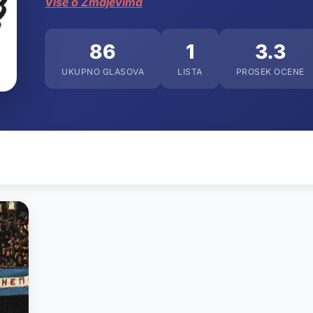
Više o Zmajevima
86
1
3.3
UKUPNO GLASOVA
LISTA
PROSEK OCENE