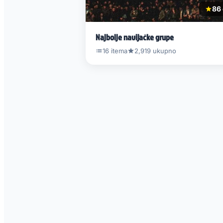
86 
Najbolje navijačke grupe
16 itema
2,919 ukupno