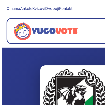
O nama
Ankete
Kvizovi
Dvoboji
Kontakt