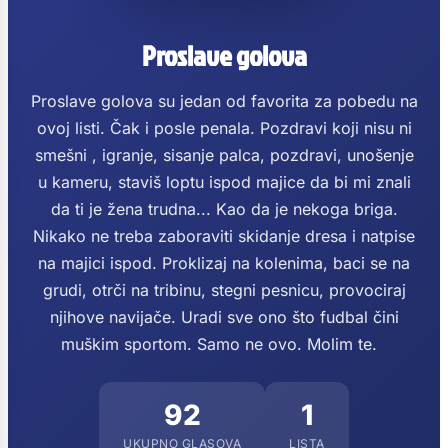
Proslave golova
Proslave golova su jedan od favorita za pobedu na
ovoj listi. Čak i posle penala. Pozdravi koji nisu ni
smešni , igranje, sisanje palca, pozdravi, unošenje
u kameru, staviš loptu ispod majice da bi mi znali
da ti je žena trudna... Kao da je nekoga briga.
Nikako ne treba zaboraviti skidanje dresa i natpise
na majici ispod. Proklizaj na kolenima, baci se na
grudi, otrči na tribinu, stegni pesnicu, provociraj
njihove navijače. Uradi sve ono što fudbal čini
muškim sportom. Samo ne ovo. Molim te.
92
1
UKUPNO GLASOVA
LISTA