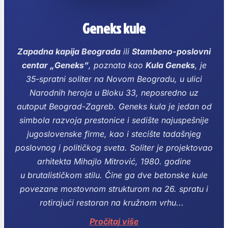
Geneks kule
Zapadna kapija Beograda
ili
Stambeno-poslovni
centar „Geneks”
, poznata kao
Kula Geneks
, je
35-spratni soliter na Novom Beogradu, u ulici
Narodnih heroja u Bloku 33, neposredno uz
autoput Beograd-Zagreb.
Geneks kula je jedan od
simbola razvoja prestonice i sedište najuspešnije
jugoslovenske firme, kao i stecište tadašnjeg
poslovnog i političkog sveta.
Soliter je projektovao
arhitekta Mihajlo Mitrović, 1980. godine
u brutalističkom stilu. Čine ga dve betonske kule
povezane mostovnom strukturom na 26. spratu i
rotirajući restoran na kružnom vrhu...
Pročitaj više