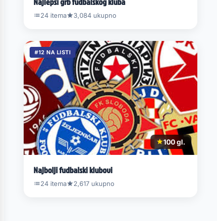
Najlepši grb fudbalskog kluba
24 itema
3,084 ukupno
#12 NA LISTI
100 gl.
Najbolji fudbalski klubovi
24 itema
2,617 ukupno