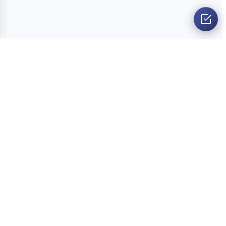
O nama
Ankete
Kvizovi
Dvoboji
Kontakt