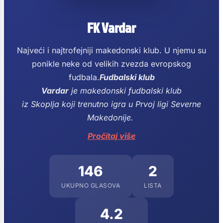
FK Vardar
Najveći i najtrofejniji makedonski klub. U njemu su
ponikle neke od velikih zvezda evropskog
fudbala.
Fudbalski klub
Vardar
je makedonski fudbalski klub
iz Skoplja koji trenutno igra u Prvoj ligi Severne
Makedonije.
Pročitaj više
146
2
UKUPNO GLASOVA
LISTA
4.2