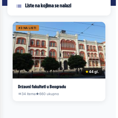
Liste na kojima se nalazi
#3 NA LISTI
44 gl.
Državni fakulteti u Beogradu
34 itema
660 ukupno