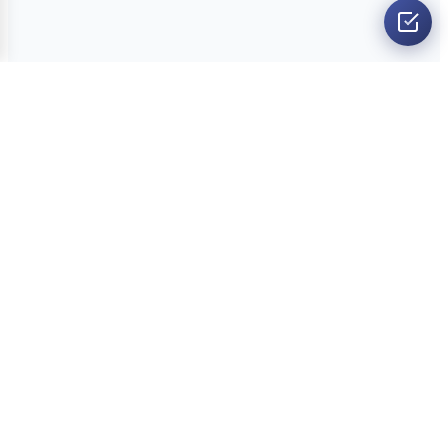
O nama
Ankete
Kvizovi
Dvoboji
Kontakt