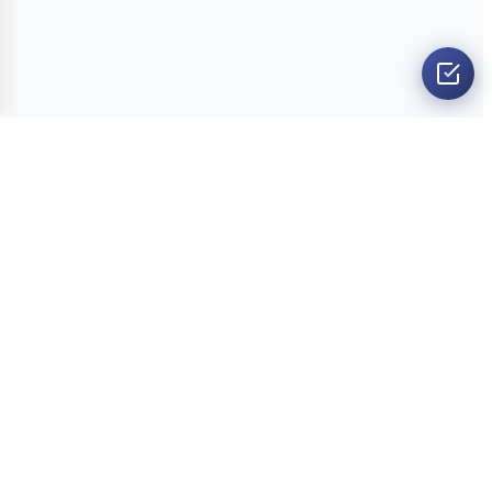
O nama
Ankete
Kvizovi
Dvoboji
Kontakt