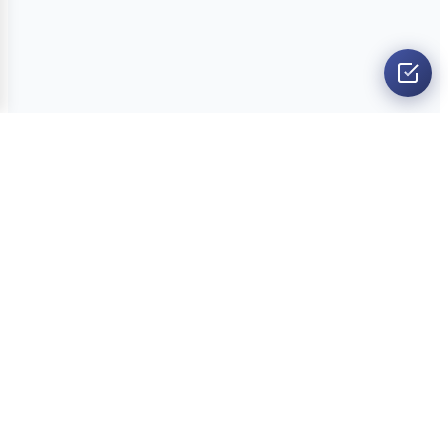
O nama
Ankete
Kvizovi
Dvoboji
Kontakt