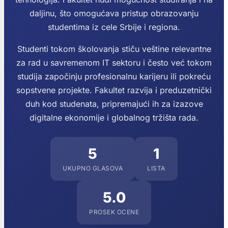
daljinu, što omogućava pristup obrazovanju
studentima iz cele Srbije i regiona.
Studenti tokom školovanja stiču veštine relevantne
za rad u savremenom IT sektoru i često već tokom
studija započinju profesionalnu karijeru ili pokreću
sopstvene projekte. Fakultet razvija i preduzetnički
duh kod studenata, pripremajući ih za izazove
digitalne ekonomije i globalnog tržišta rada.
5
1
UKUPNO GLASOVA
LISTA
5.0
PROSEK OCENE