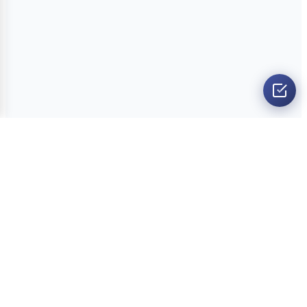
O nama
Ankete
Kvizovi