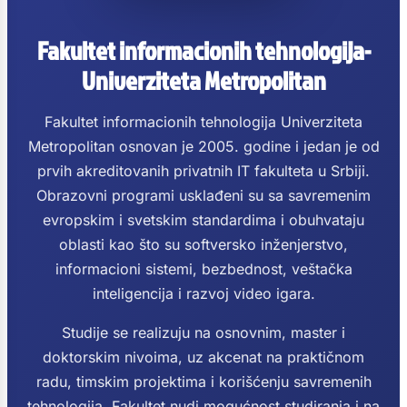
Fakultet informacionih tehnologija-
Univerziteta Metropolitan
Fakultet informacionih tehnologija Univerziteta
Metropolitan osnovan je 2005. godine i jedan je od
prvih akreditovanih privatnih IT fakulteta u Srbiji.
Obrazovni programi usklađeni su sa savremenim
evropskim i svetskim standardima i obuhvataju
oblasti kao što su softversko inženjerstvo,
informacioni sistemi, bezbednost, veštačka
inteligencija i razvoj video igara.
Studije se realizuju na osnovnim, master i
doktorskim nivoima, uz akcenat na praktičnom
radu, timskim projektima i korišćenju savremenih
tehnologija. Fakultet nudi mogućnost studiranja i na