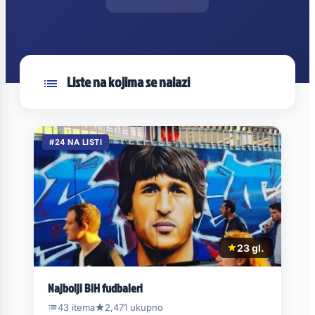
Liste na kojima se nalazi
#24 NA LISTI
23 gl.
Najbolji BiH fudbaleri
43 itema
2,471 ukupno