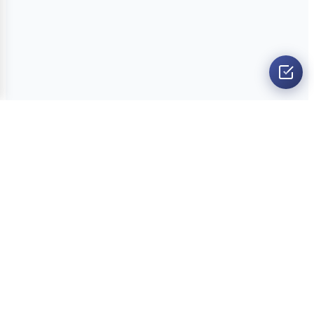
O nama
Ankete
Kvizovi
Dvoboji