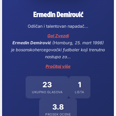
Ermedin Demirović
Odličan i talentovan napadač...
Gol Zvezdi
Ermedin Demirović
(Hamburg, 25. mart 1998)
je bosanskohercegovački fudbaler koji trenutno
nastupa za...
Pročitaj više
23
1
UKUPNO GLASOVA
LISTA
3.8
PROSEK OCENE