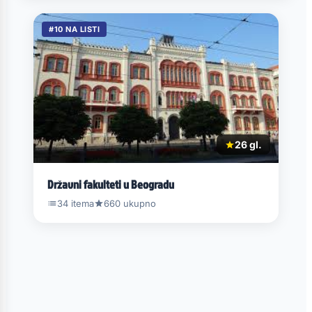
#10 NA LISTI
26 gl.
Državni fakulteti u Beogradu
34 itema
660 ukupno