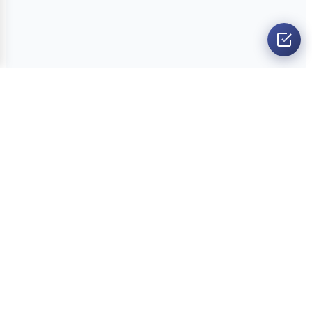
O nama
Ankete
Kvizovi
Dvoboji
Kontakt