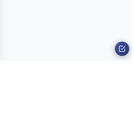
O nama
Ankete