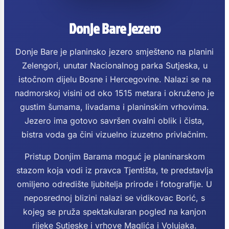
Donje Bare jezero
Donje Bare je planinsko jezero smješteno na planini
Zelengori, unutar Nacionalnog parka Sutjeska, u
istočnom dijelu Bosne i Hercegovine. Nalazi se na
nadmorskoj visini od oko 1515 metara i okruženo je
gustim šumama, livadama i planinskim vrhovima.
Jezero ima gotovo savršen ovalni oblik i čista,
bistra voda ga čini vizuelno izuzetno privlačnim.
Pristup Donjim Barama moguć je planinarskom
stazom koja vodi iz pravca Tjentišta, te predstavlja
omiljeno odredište ljubitelja prirode i fotografije. U
neposrednoj blizini nalazi se vidikovac Borić, s
kojeg se pruža spektakularan pogled na kanjon
rijeke Sutjeske i vrhove Maglića i Volujaka.