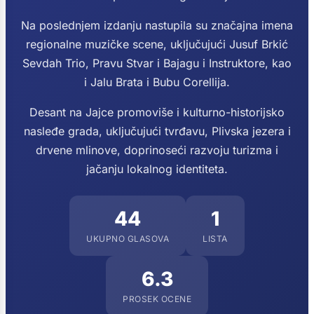
Na poslednjem izdanju nastupila su značajna imena
regionalne muzičke scene, uključujući Jusuf Brkić
Sevdah Trio, Pravu Stvar i Bajagu i Instruktore, kao
i Jalu Brata i Bubu Corellija.
Desant na Jajce promoviše i kulturno-historijsko
nasleđe grada, uključujući tvrđavu, Plivska jezera i
drvene mlinove, doprinoseći razvoju turizma i
jačanju lokalnog identiteta.
44
1
UKUPNO GLASOVA
LISTA
6.3
PROSEK OCENE