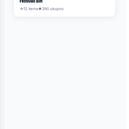
Festivali BiH
12 itema
390 ukupno