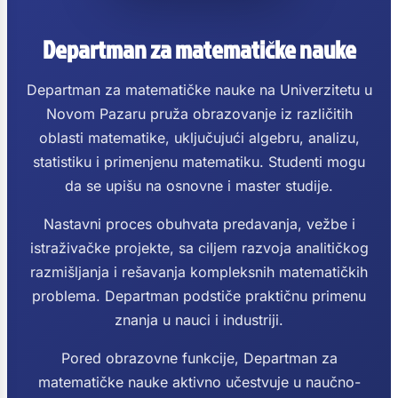
Departman za matematičke nauke
Departman za matematičke nauke na Univerzitetu u
Novom Pazaru pruža obrazovanje iz različitih
oblasti matematike, uključujući algebru, analizu,
statistiku i primenjenu matematiku. Studenti mogu
da se upišu na osnovne i master studije.
Nastavni proces obuhvata predavanja, vežbe i
istraživačke projekte, sa ciljem razvoja analitičkog
razmišljanja i rešavanja kompleksnih matematičkih
problema. Departman podstiče praktičnu primenu
znanja u nauci i industriji.
Pored obrazovne funkcije, Departman za
matematičke nauke aktivno učestvuje u naučno-