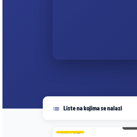
Liste na kojima se nalazi
62 
#1 NA LISTI