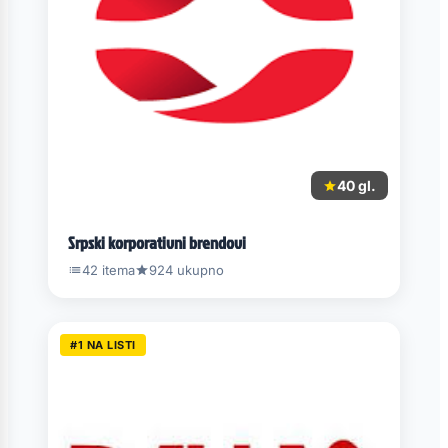
40 gl.
Srpski korporativni brendovi
42 itema
924 ukupno
#1 NA LISTI