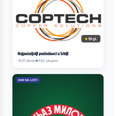
19 gl.
Najpoželjniji poslodavci u Srbiji
20 itema
552 ukupno
#49 NA LISTI