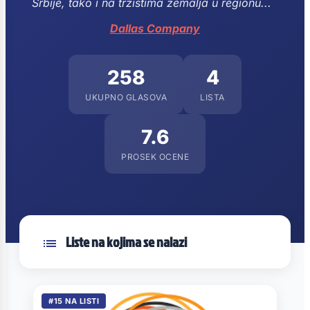
Srbije, tako i na tržištima zemalja u regionu...
Dallas Company
258
4
UKUPNO GLASOVA
LISTA
7.6
PROSEK OCENE
Liste na kojima se nalazi
#15 NA LISTI