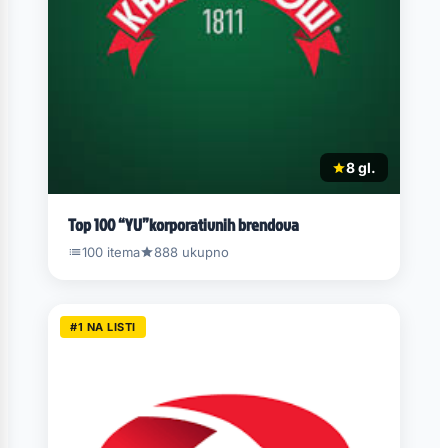
8 gl.
Top 100 “YU”korporativnih brendova
100 itema
888 ukupno
#1 NA LISTI