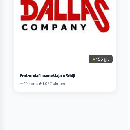
155 gl.
Proizvođači nameštaja u Srbiji
10 itema
1,037 ukupno