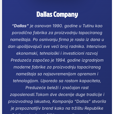
Dallas Company
“Dallas”
je osnovan 1990. godine u Tutinu kao
porodična fabrika za proizvodnju tapaciranog
nameštaja. Po osnivanju firma je rasla iz dana u
dan upošljavajući sve veći broj radnika. Intenzivan
ekonomski, tehnološki i investicioni razvoj
Preduzeća započeo je 1994. godine izgradnjom
moderne fabrike za proizvodnju tapaciranog
nameštaja sa najsavremenijom opremom i
tehnologijom.
Uporedo sa rastom kapaciteta,
Preduzeće beleži i značajan rast
zaposlenosti.Tokom dve decenije duge tradicije i
proizvodnog iskustva, Kompanija “Dallas” stvorila
je prepoznatljiv brend kako na tržištu Republike