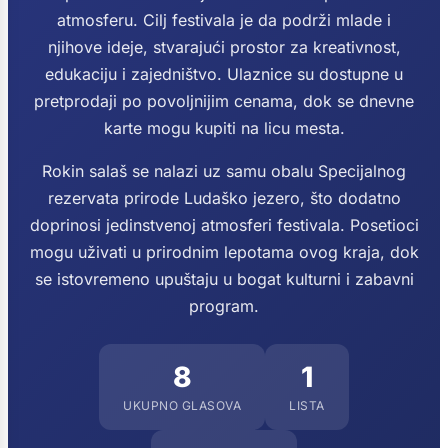
atmosferu. Cilj festivala je da podrži mlade i
njihove ideje, stvarajući prostor za kreativnost,
edukaciju i zajedništvo. Ulaznice su dostupne u
pretprodaji po povoljnijim cenama, dok se dnevne
karte mogu kupiti na licu mesta.
Rokin salaš se nalazi uz samu obalu Specijalnog
rezervata prirode Ludaško jezero, što dodatno
doprinosi jedinstvenoj atmosferi festivala. Posetioci
mogu uživati u prirodnim lepotama ovog kraja, dok
se istovremeno upuštaju u bogat kulturni i zabavni
program.
8
1
UKUPNO GLASOVA
LISTA