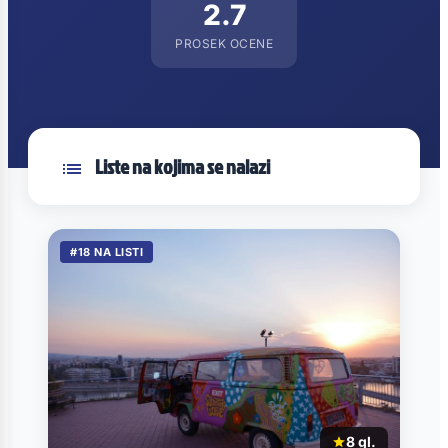
2.7
PROSEK OCENE
Liste na kojima se nalazi
#18 NA LISTI
8 gl.