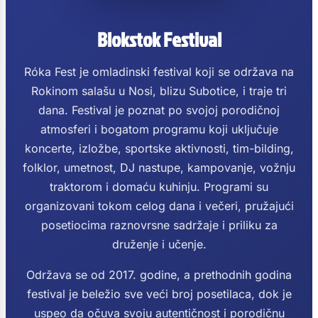
Blokstok Festival
Róka Fest je omladinski festival koji se održava na
Rokinom salašu u Nosi, blizu Subotice, i traje tri
dana. Festival je poznat po svojoj porodičnoj
atmosferi i bogatom programu koji uključuje
koncerte, izložbe, sportske aktivnosti, tim-bilding,
folklor, umetnost, DJ nastupe, kampovanje, vožnju
traktorom i domaću kuhinju. Programi su
organizovani tokom celog dana i večeri, pružajući
posetiocima raznovrsne sadržaje i priliku za
druženje i učenje.
Održava se od 2017. godine, a prethodnih godina
festival je beležio sve veći broj posetilaca, dok je
uspeo da očuva svoju autentičnost i porodičnu