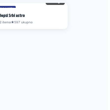
49 gl.
 NA LISTI
lepši Srbi astro
2 itema
597 ukupno