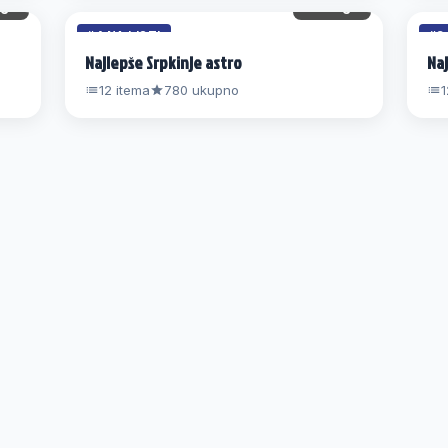
gl.
69 gl.
#4 NA LISTI
#8
Najlepše Srpkinje astro
Naj
12 itema
780 ukupno
1