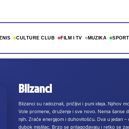
ZNIS
CULTURE CLUB
FILM I TV
MUZIKA
SPOR
Blizanci
Blizanci su radoznali, pričljivi i puni ideja. Njihov m
Vole promene, druženje i sve novo. Nema šanse d
njih. Zrače energijom i duhovitošću. Dva u jedan –
dubok mislilac. Brzo se prilagođavaju i retko se za