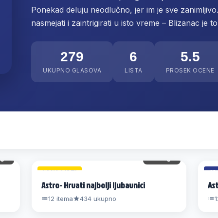
Ponekad deluju neodlučno, jer im je sve zanimljivo
nasmejati i zaintrigirati u isto vreme – Blizanac je to
279
6
5.5
UKUPNO GLASOVA
LISTA
PROSEK OCENE
gl.
38 gl.
#1 NA LISTI
#6
Astro- Hrvati najbolji ljubavnici
Ast
12 itema
434 ukupno
1