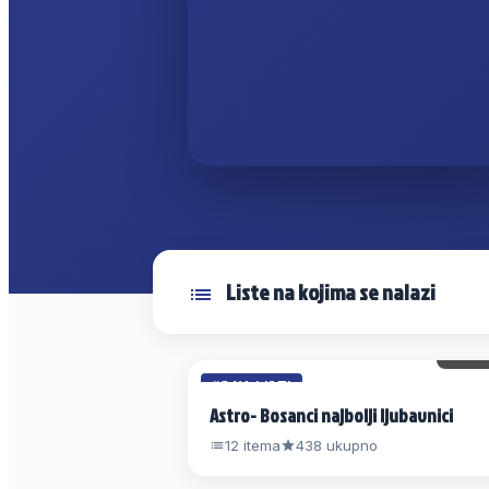
Liste na kojima se nalazi
36 
#5 NA LISTI
Astro- Bosanci najbolji ljubavnici
12 itema
438 ukupno