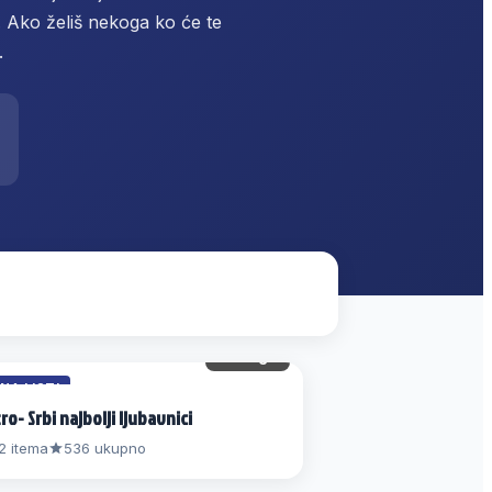
. Ako želiš nekoga ko će te
.
42 gl.
 NA LISTI
ro- Srbi najbolji ljubavnici
2 itema
536 ukupno