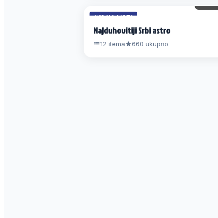
45 
#12 NA LISTI
Najduhovitiji Srbi astro
12 itema
660 ukupno