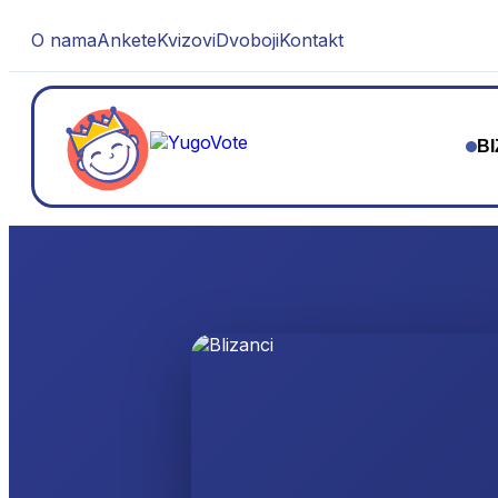
O nama
Ankete
Kvizovi
Dvoboji
Kontakt
BI