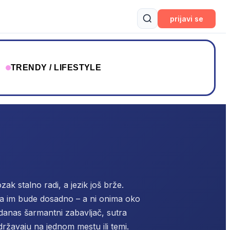
prijavi se
T
TRENDY / LIFESTYLE
ozak stalno radi, a jezik još brže.
a im bude dosadno – a ni onima oko
 danas šarmantni zabavljač, sutra
državaju na jednom mestu ili temi.