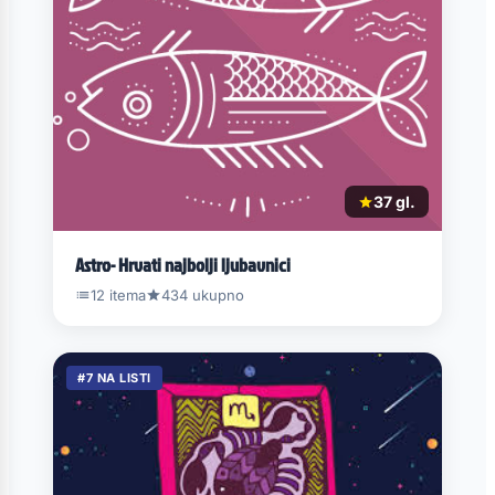
37 gl.
Astro- Hrvati najbolji ljubavnici
12 itema
434 ukupno
#7 NA LISTI