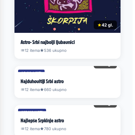
42 gl.
Astro- Srbi najbolji ljubavnici
12 itema
536 ukupno
55 gl.
#6 NA LISTI
Najduhovitiji Srbi astro
12 itema
660 ukupno
38 gl.
#10 NA LISTI
Najlepše Srpkinje astro
12 itema
780 ukupno