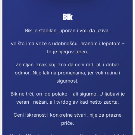
Bik
Bik je stabilan, uporan i voli da uživa.
ve što ima veze s udobnošću, hranom i lepotom –
to je njegov teren.
Zemljani znak koji zna da ceni rad, ali i dobar
odmor. Nije lak na promenama, jer voli rutinu i
sigurnost.
Bik ne trči, on ide polako – ali sigurno. U ljubavi je
veran i nežan, ali tvrdoglav kad nešto zacrta.
Ceni iskrenost i konkretne stvari, nije za prazne
priče.