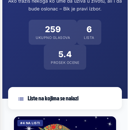
Ako tražiš nekoga ko ume da uživa u životu, ali i da
bude oslonac – Bik je pravi izbor.
259
6
UKUPNO GLASOVA
LISTA
5.4
PROSEK OCENE
Liste na kojima se nalazi
#4 NA LISTI