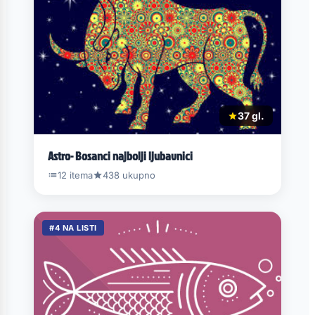
37 gl.
Astro- Bosanci najbolji ljubavnici
12 itema
438 ukupno
#4 NA LISTI