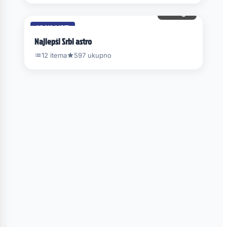
50 gl.
#6 NA LISTI
Najlepši Srbi astro
12 itema
597 ukupno