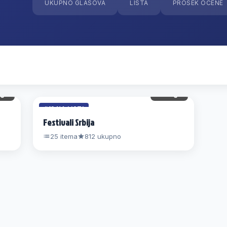
UKUPNO GLASOVA
LISTA
PROSEK OCENE
gl.
19 gl.
#12 NA LISTI
Festivali Srbija
25 itema
812 ukupno