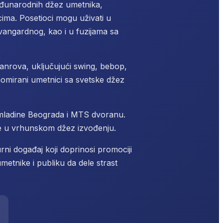
eđunarodnih džez umetnika,
cima. Posetioci mogu uživati u
vangardnog, kao i u fuzijama sa
anrova, uključujući swing, bebop,
enomirani umetnici sa svetske džez
omladine Beograda i MTS dvoranu.
je u vrhunskom džez izvođenju.
rni događaj koji doprinosi promociji
etnike i publiku da dele strast