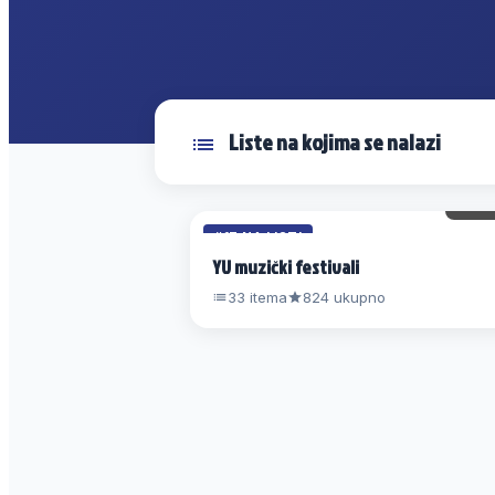
Liste na kojima se nalazi
14 
#17 NA LISTI
YU muzički festivali
33 itema
824 ukupno