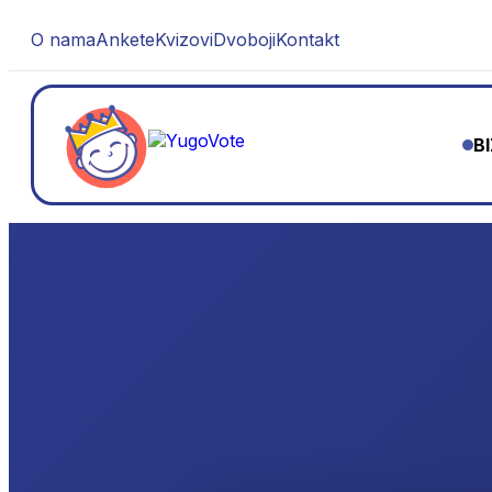
O nama
Ankete
Kvizovi
Dvoboji
Kontakt
B