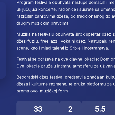
Program festivala obuhvata nastupe domaćih i m
uključujući koncerte, radionice i susrete sa umetni
različitim žanrovima džeza, od tradicionalnog do a
drugim muzičkim pravcima.
Muzika na festivalu obuhvata širok spektar džez ž
džez-fuziju, free jazz i vokalni džez. Nastupaju r
scene, kao i mladi talenti iz Srbije i inostranstva.
Festival se održava na dve glavne lokacije: Dom 
Ove lokacije pružaju intimnu atmosferu za uživan
Beogradski džez festival predstavlja značajan kultu
džeza i kulturne razmene, te pruža platformu za um
prema ovoj muzičkoj formi.
33
2
5.5