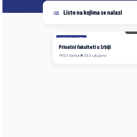
Liste na kojima se nalazi
6 
#17 NA LISTI
Privatni fakulteti u Srbiji
63 itema
353 ukupno