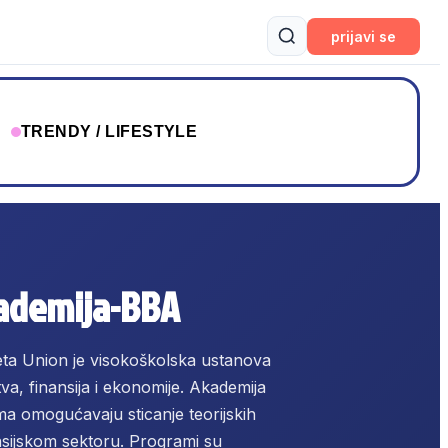
prijavi se
T
TRENDY / LIFESTYLE
ademija-BBA
ta Union je visokoškolska ustanova
va, finansija i ekonomije. Akademija
a omogućavaju sticanje teorijskih
ansijskom sektoru. Programi su