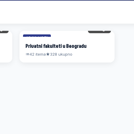
gl.
20 gl.
#5 NA LISTI
Privatni fakulteti u Beogradu
42 itema
328 ukupno