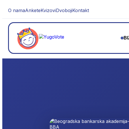
O nama
Ankete
Kvizovi
Dvoboji
Kontakt
BI