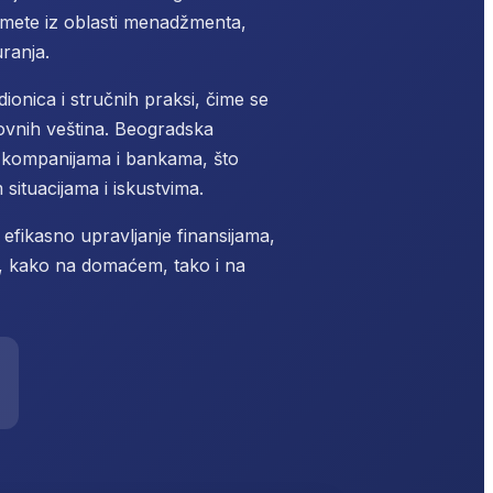
edmete iz oblasti menadžmenta,
ranja.
ionica i stručnih praksi, čime se
lovnih veština. Beogradska
 kompanijama i bankama, što
ituacijama i iskustvima.
 efikasno upravljanje finansijama,
 kako na domaćem, tako i na