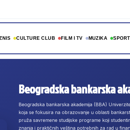
ZNIS
CULTURE CLUB
FILM I TV
MUZIKA
SPOR
Beogradska bankarska ak
Beogradska bankarska akademija (BBA) Univerzite
koja se fokusira na obrazovanje u oblasti bankarst
pruža savremene studijske programe koji studentim
znanja i praktičnih veština potrebnih za rad u fin