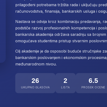
prilagođeni potrebama tržišta rada i uključuju pr
računovodstva, finansija, bankarskih usluga i osigu
Nastava se odvija kroz kombinaciju predavanja, rad
podstiče razvoj profesionalnih kompetencija i pos
bankarska akademija održava saradnju sa brojnim
omogućava studentima pristup stvarnim poslovnim s
Cilj akademije je da osposobi buduće stručnjake za
bankarskim poslovanjem i ekonomskim procesima,
međunarodnom nivou.
26
2
6.5
UKUPNO GLASOVA
LISTA
PROSEK OCENE