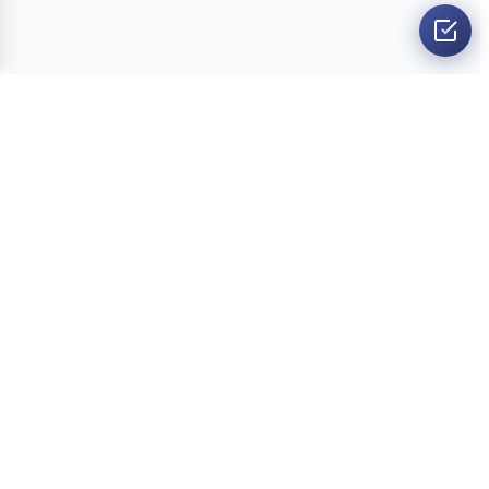
O nama
Ankete
Kvizovi
Dvoboji
Kontakt