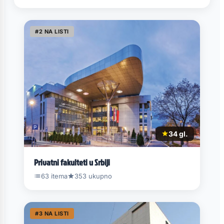
#2 NA LISTI
34 gl.
Privatni fakulteti u Srbiji
63 itema
353 ukupno
#3 NA LISTI