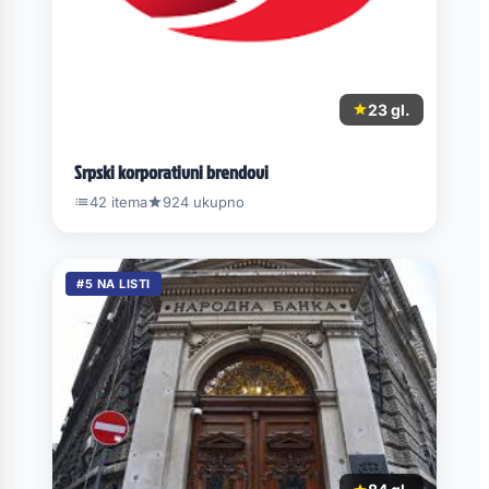
23 gl.
Srpski korporativni brendovi
42 itema
924 ukupno
#5 NA LISTI