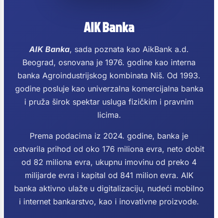
AIK Banka
AIK Banka
, sada poznata kao AikBank a.d.
Beograd, osnovana je 1976. godine kao interna
banka Agroindustrijskog kombinata Niš. Od 1993.
godine posluje kao univerzalna komercijalna banka
i pruža širok spektar usluga fizičkim i pravnim
licima.
Prema podacima iz 2024. godine, banka je
ostvarila prihod od oko 176 miliona evra, neto dobit
od 82 miliona evra, ukupnu imovinu od preko 4
milijarde evra i kapital od 841 milion evra. AIK
banka aktivno ulaže u digitalizaciju, nudeći mobilno
i internet bankarstvo, kao i inovativne proizvode.