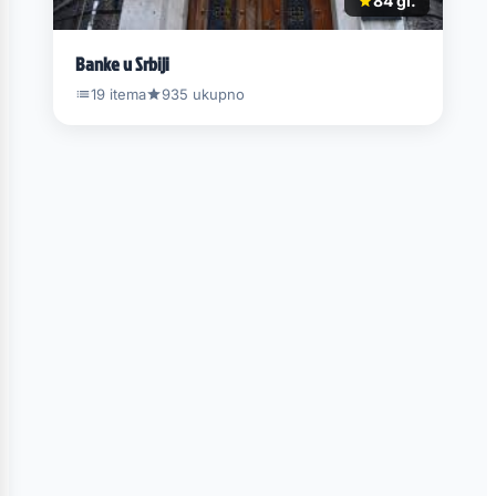
84 gl.
Banke u Srbiji
19 itema
935 ukupno