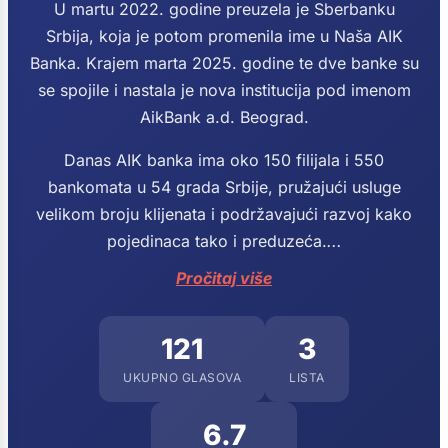
U martu 2022. godine preuzela je Sberbanku
Srbija, koja je potom promenila ime u Naša AIK
Banka. Krajem marta 2025. godine te dve banke su
se spojile i nastala je nova institucija pod imenom
AikBank a.d. Beograd.
Danas AIK banka ima oko 150 filijala i 550
bankomata u 54 grada Srbije, pružajući usluge
velikom broju klijenata i podržavajući razvoj kako
pojedinaca tako i preduzeća.
...
Pročitaj više
121
3
UKUPNO GLASOVA
LISTA
6.7