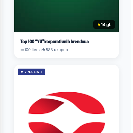
14 gl.
Top 100 “YU”korporativnih brendova
100 itema
888 ukupno
#17 NA LISTI