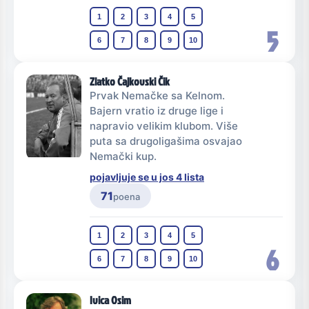
1
2
3
4
5
5
6
7
8
9
10
Zlatko Čajkovski Čik
Prvak Nemačke sa Kelnom.
Bajern vratio iz druge lige i
napravio velikim klubom. Više
puta sa drugoligašima osvajao
Nemački kup.
pojavljuje se u jos 4 lista
71
poena
1
2
3
4
5
6
6
7
8
9
10
Ivica Osim