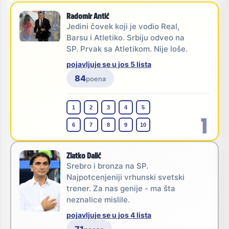
Radomir Antić
Jedini čovek koji je vodio Real,
Barsu i Atletiko. Srbiju odveo na
SP. Prvak sa Atletikom. Nije loše.
pojavljuje se u jos 5 lista
84
poena
1
2
3
4
5
1
6
7
8
9
10
Zlatko Dalić
Srebro i bronza na SP.
Najpotcenjeniji vrhunski svetski
trener. Za nas genije - ma šta
neznalice mislile.
pojavljuje se u jos 4 lista