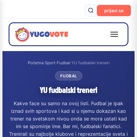
prijavi se
Početna
›
Sport
›
Fudbal
›
YU fudbalski treneri
FUDBAL
YU fudbalski treneri
Kakve face su samo na ovoj listi. Fudbal je ipak
iznad svih sportova i kad si u njemu dokazan kao
trener na svetskom nivou onda se mora ustati kad
im se spominje ime. Bar mi, fudbalski fanatici.
Trenirali su najbolje klubove i reprezentacije sveta i