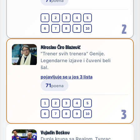
71
poena
1
2
3
4
5
2
6
7
8
9
10
Miroslav Ćiro Blažević
"Trener svih trenera" Genije.
Legendarne izjave i čuveni beli
šal.
pojavljuje se u jos 3 lista
71
poena
1
2
3
4
5
3
6
7
8
9
10
Vujadin Boškov
Dupla kruna sa Realom. Tvorac