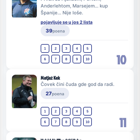
Anderlehtom, Marsejem... kup
Španije... Nije loše.
pojavljuje se u jos 2 lista
39
poena
1
2
3
4
5
10
6
7
8
9
10
Matjaž Kek
Čovek čini čuda gde god da radi.
27
poena
1
2
3
4
5
11
6
7
8
9
10