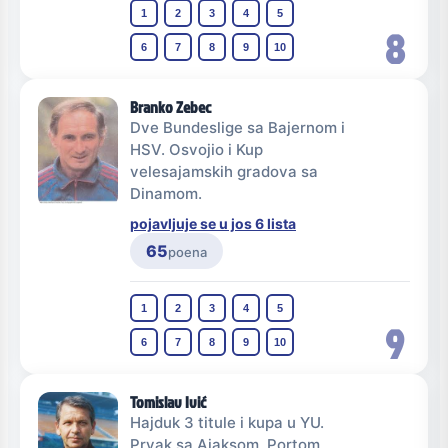
1
2
3
4
5
8
6
7
8
9
10
Branko Zebec
Dve Bundeslige sa Bajernom i
HSV. Osvojio i Kup
velesajamskih gradova sa
Dinamom.
pojavljuje se u jos 6 lista
65
poena
1
2
3
4
5
9
6
7
8
9
10
Tomislav Ivić
Hajduk 3 titule i kupa u YU.
Prvak sa Ajaksom, Portom,