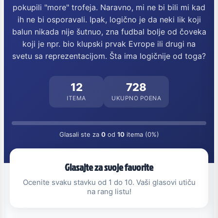
pokupili "more" trofeja. Naravno, mi ne bi bili mi kad
ih ne bi osporavali. Ipak, logično je da neki lik koji
balun nikada nije šutnuo, zna fudbal bolje od čoveka
koji je npr. bio klupski prvak Evrope ili drugi na
svetu sa reprezentacijom. Šta ima logičnije od toga?
12
728
ITEMA
UKUPNO POENA
Glasali ste za
0
od
10
itema (0%)
Glasajte za svoje favorite
Ocenite svaku stavku od 1 do 10. Vaši glasovi utiču
na rang listu!