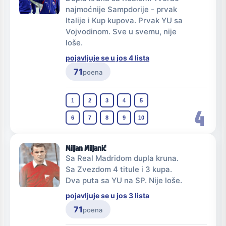
najmoćnije Sampdorije - prvak
Italije i Kup kupova. Prvak YU sa
Vojvodinom. Sve u svemu, nije
loše.
pojavljuje se u jos 4 lista
71
poena
1
2
3
4
5
4
6
7
8
9
10
Miljan Miljanić
Sa Real Madridom dupla kruna.
Sa Zvezdom 4 titule i 3 kupa.
Dva puta sa YU na SP. Nije loše.
pojavljuje se u jos 3 lista
71
poena