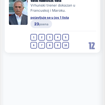
Vahid Halilhodžić Vaha
Vrhunski trener dokazan u
Francuskoj i Maroku.
pojavljuje se u jos 1 lista
23
poena
1
2
3
4
5
12
6
7
8
9
10