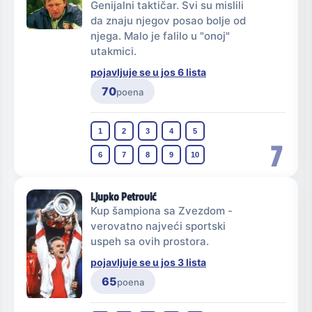
Genijalni taktičar. Svi su mislili
da znaju njegov posao bolje od
njega. Malo je falilo u "onoj"
utakmici.
pojavljuje se u jos 6 lista
70
poena
1
2
3
4
5
7
6
7
8
9
10
Ljupko Petrović
Kup šampiona sa Zvezdom -
verovatno najveći sportski
uspeh sa ovih prostora.
pojavljuje se u jos 3 lista
65
poena