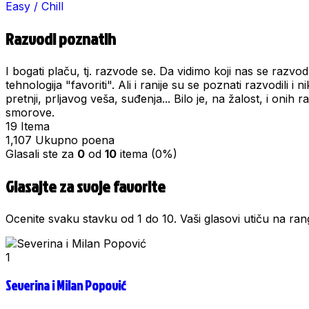
Easy / Chill
Razvodi poznatih
I bogati plaču, tj. razvode se. Da vidimo koji nas se razvod
tehnologija "favoriti". Ali i ranije su se poznati razvodili i
pretnji, prljavog veša, suđenja... Bilo je, na žalost, i oni
smorove.
19
Itema
1,107
Ukupno poena
Glasali ste za
0
od
10
itema (0%)
Glasajte za svoje favorite
Ocenite svaku stavku od 1 do 10. Vaši glasovi utiču na rang
1
Severina i Milan Popović