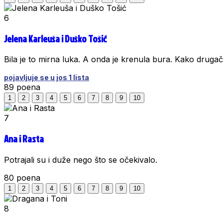
6
Jelena Karleuša i Duško Tošić
Bila je to mirna luka. A onda je krenula bura. Kako drugači
pojavljuje se u jos 1 lista
89
poena
1
2
3
4
5
6
7
8
9
10
7
Ana i Rasta
Potrajali su i duže nego što se očekivalo.
80
poena
1
2
3
4
5
6
7
8
9
10
8