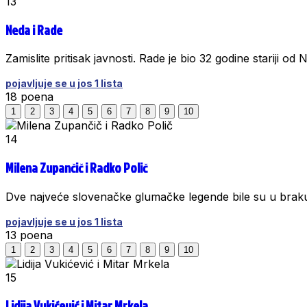
13
Neda i Rade
Zamislite pritisak javnosti. Rade je bio 32 godine stariji od 
pojavljuje se u jos 1 lista
18
poena
1
2
3
4
5
6
7
8
9
10
14
Milena Zupančič i Radko Polič
Dve najveće slovenačke glumačke legende bile su u brak
pojavljuje se u jos 1 lista
13
poena
1
2
3
4
5
6
7
8
9
10
15
Lidija Vukićević i Mitar Mrkela