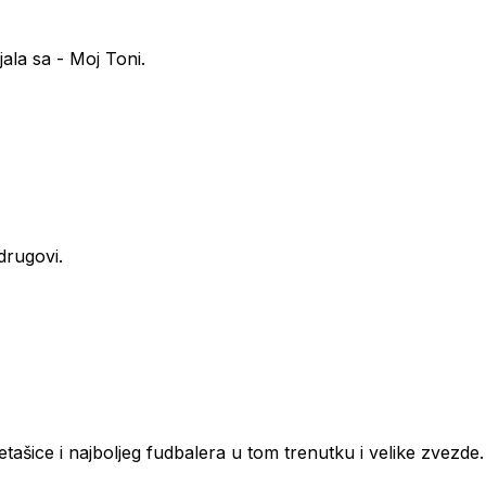
ala sa - Moj Toni.
drugovi.
tašice i najboljeg fudbalera u tom trenutku i velike zvezde.