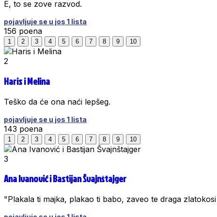
E, to se zove razvod.
pojavljuje se u jos 1 lista
156
poena
1
2
3
4
5
6
7
8
9
10
2
Haris i Melina
Teško da će ona naći lepšeg.
pojavljuje se u jos 1 lista
143
poena
1
2
3
4
5
6
7
8
9
10
3
Ana Ivanović i Bastijan Švajnštajger
"Plakala ti majka, plakao ti babo, zaveo te draga zlatokos
pojavljuje se u jos 1 lista