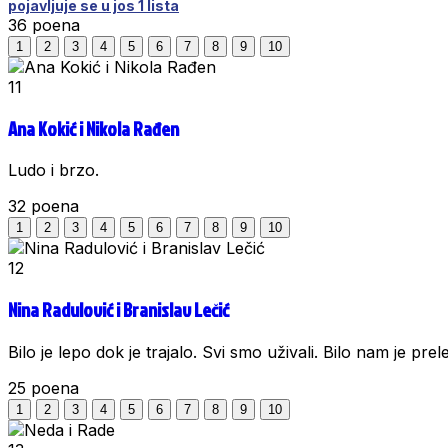
pojavljuje se u jos 1 lista
36
poena
1
2
3
4
5
6
7
8
9
10
11
Ana Kokić i Nikola Rađen
Ludo i brzo.
32
poena
1
2
3
4
5
6
7
8
9
10
12
Nina Radulović i Branislav Lečić
Bilo je lepo dok je trajalo. Svi smo uživali. Bilo nam je prel
25
poena
1
2
3
4
5
6
7
8
9
10