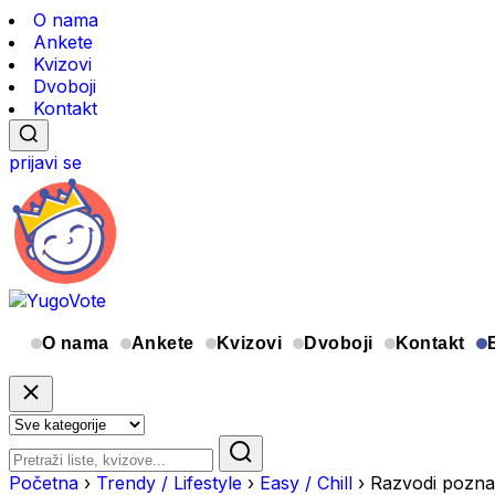
O nama
Ankete
Kvizovi
Dvoboji
Kontakt
prijavi se
O nama
Ankete
Kvizovi
Dvoboji
Kontakt
Početna
›
Trendy / Lifestyle
›
Easy / Chill
›
Razvodi pozna