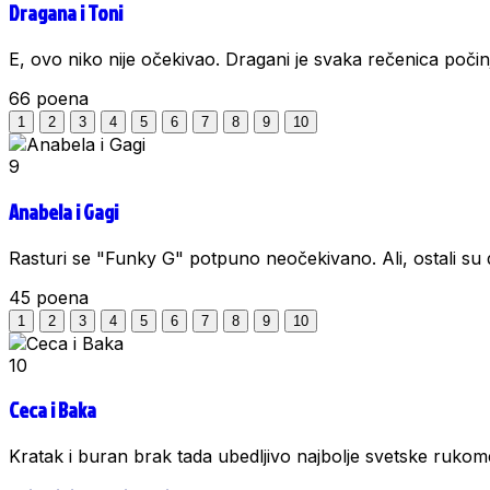
Dragana i Toni
E, ovo niko nije očekivao. Dragani je svaka rečenica počinj
66
poena
1
2
3
4
5
6
7
8
9
10
9
Anabela i Gagi
Rasturi se "Funky G" potpuno neočekivano. Ali, ostali su 
45
poena
1
2
3
4
5
6
7
8
9
10
10
Ceca i Baka
Kratak i buran brak tada ubedljivo najbolje svetske rukome