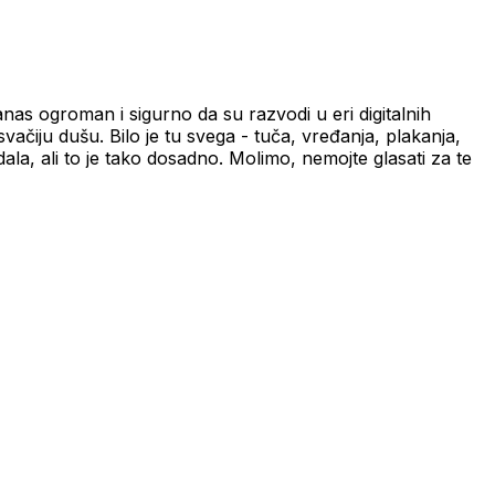
danas ogroman i sigurno da su razvodi u eri digitalnih
a svačiju dušu. Bilo je tu svega - tuča, vređanja, plakanja,
dala, ali to je tako dosadno. Molimo, nemojte glasati za te