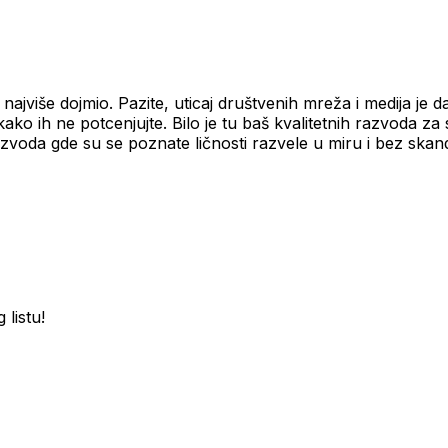
 najviše dojmio. Pazite, uticaj društvenih mreža i medija je 
 nikako ih ne potcenjujte. Bilo je tu baš kvalitetnih razvoda z
h razvoda gde su se poznate ličnosti razvele u miru i bez skan
 listu!