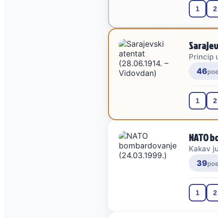
1
2
Sarajev
Princip 
46
po
1
2
NATO bo
Kakav ju
39
po
1
2