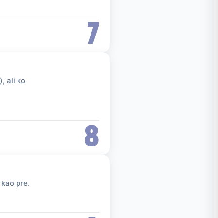
7
, ali ko
8
 kao pre.