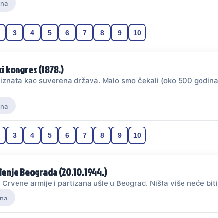
ena
3
4
5
6
7
8
9
10
ki kongres (1878.)
riznata kao suverena država. Malo smo čekali (oko 500 godina)
ena
3
4
5
6
7
8
9
10
enje Beograda (20.10.1944.)
 Crvene armije i partizana ušle u Beograd. Ništa više neće biti
na