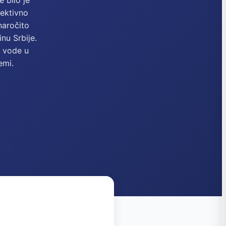
e bilo je
lektivno
naročito
nu Srbije.
k vode u
blemi.
!