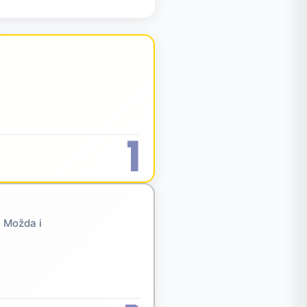
1
. Možda i