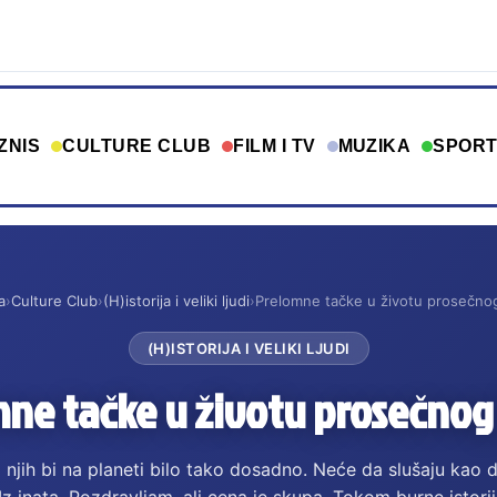
ZNIS
CULTURE CLUB
FILM I TV
MUZIKA
SPOR
a
›
Culture Club
›
(H)istorija i veliki ljudi
›
Prelomne tačke u životu prosečno
(H)ISTORIJA I VELIKI LJUDI
ne tačke u životu prosečnog
z njih bi na planeti bilo tako dosadno. Neće da slušaju kao d