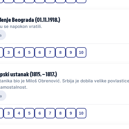
enje Beograda (01.11.1918.)
u se napokon vratili.
a
3
4
5
6
7
8
9
10
pski ustanak (1815. – 1817.)
anika bio je Miloš Obrenović. Srbija je dobila velike povlastice
samostalnost.
a
3
4
5
6
7
8
9
10