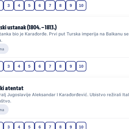
3
4
5
6
7
8
9
10
ski ustanak (1804. – 1813.)
anka bio je Karađorđe. Prvi put Turska imperija na Balkanu se 
a.
na
3
4
5
6
7
8
9
10
ki atentat
ralj Jugoslavije Aleksandar I Karađorđević. Ubistvo režirali Itali
uštvo.
na
3
4
5
6
7
8
9
10