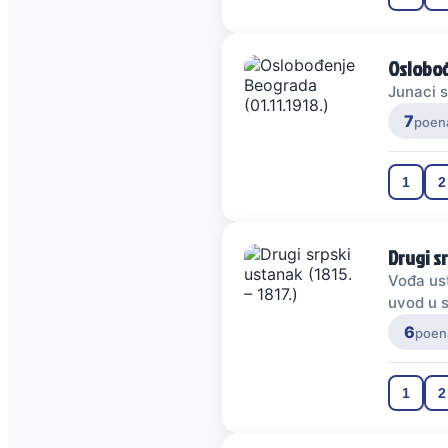
Oslobođ
Junaci s
7
poen
1
2
Drugi sr
Vođa ust
uvod u 
6
poen
1
2