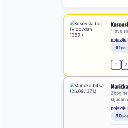
Kosovsk
"I sve s
pojavljuj
61
poe
1
2
Marička
Zbog nes
ključan 
pojavljuj
50
po