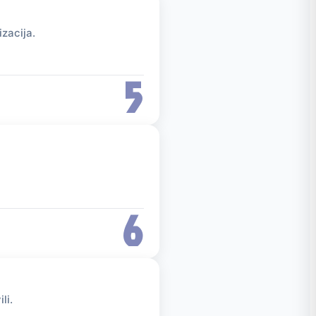
izacija.
5
6
li.