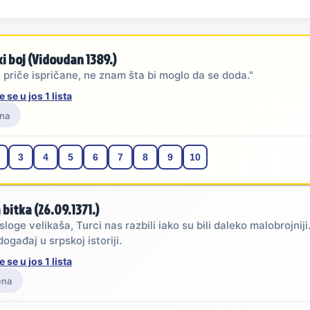
i boj (Vidovdan 1389.)
u priče ispričane, ne znam šta bi moglo da se doda."
e se u jos 1 lista
na
3
4
5
6
7
8
9
10
 bitka (26.09.1371.)
loge velikaša, Turci nas razbili iako su bili daleko malobrojniji
događaj u srpskoj istoriji.
e se u jos 1 lista
ena