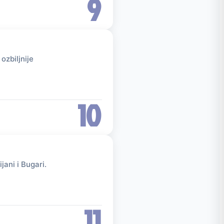
9
ozbiljnije
10
jani i Bugari.
11