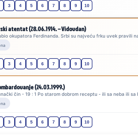
3
4
5
6
7
8
9
10
ski atentat (28.06.1914. – Vidovdan)
ubio okupatora Ferdinanda. Srbi su najveću frku uvek pravili 
ena
3
4
5
6
7
8
9
10
mbardovanje (24.03.1999.)
nački čin - 19 : 1 Po starom dobrom receptu - ili sa neba ili sa 
ena
3
4
5
6
7
8
9
10