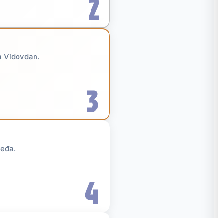
2
na Vidovdan.
3
leđa.
4