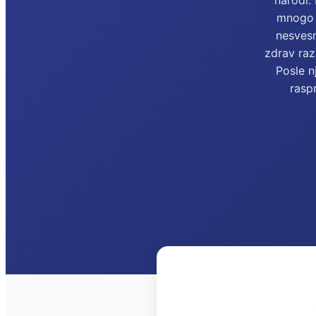
narodi. 
mnogo d
nesvesn
zdrav raz
Posle n
raspr