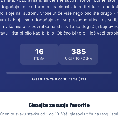
Iz inata. Pozdravljam, ali cena je skupa. Tokom burne istorij
ogađaja koji su formirali nacionalni identitet kao i ono ko
o, koje na sudbinu Srbije utiče više nego bilo šta drugo - 
um. Izdvojili smo događaje koji su presudno uticali na sudbi
jih više nije bilo povratka na staro. To su događaji koji uve
avu - šta bi bilo kad bi bilo. Obično bi to bili još veći pro
16
385
ITEMA
UKUPNO POENA
Glasali ste za
0
od
10
itema (0%)
Glasajte za svoje favorite
Ocenite svaku stavku od 1 do 10. Vaši glasovi utiču na rang listu