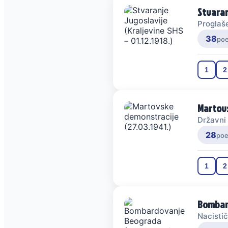
Stvaranj
Proglaše
38
po
1
2
Martovs
Državni 
28
po
1
2
Bombar
Nacisti