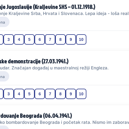
e Jugoslavije (Kraljevine SHS – 01.12.1918.)
nje Kraljevine Srba, Hrvata i Slovenaca. Lepa ideja - loša real
ena
3
4
5
6
7
8
9
10
ke demonstracije (27.03.1941.)
udar. Značajan događaj u maestralnoj režiji Engleza.
ena
3
4
5
6
7
8
9
10
dovanje Beograda (06.04.1941.)
čko bombardovanje Beograda i početak rata. Nismo im zaboravi