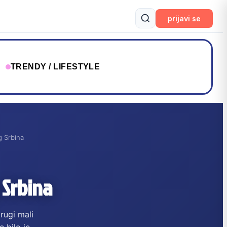
prijavi se
T
TRENDY / LIFESTYLE
g Srbina
 Srbina
rugi mali