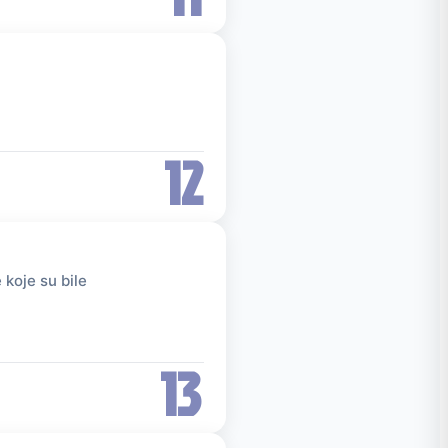
12
 koje su bile
13