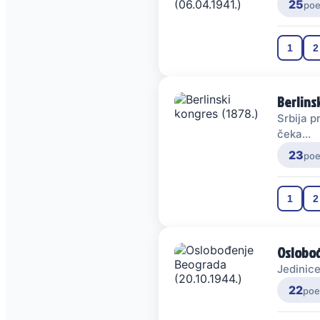
25
po
1
2
Berlins
Srbija p
čeka...
23
po
1
2
Oslobođ
Jedinice
22
poe