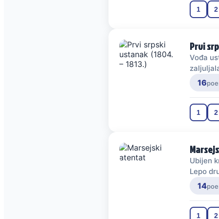
1
2
Prvi srp
Vođa ust
zaljuljal
16
poe
1
2
Marsejs
Ubijen k
Lepo dr
14
poe
1
2