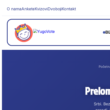
O nama
Ankete
Kvizovi
Dvoboji
Kontakt
BI
Početn
Prelom
Srbi. Be