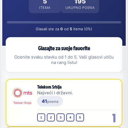
5
195
ITEMA
UKUPNO POENA
Glasali ste za
0
od
5
itema (0%)
Glasajte za svoje favorite
Ocenite svaku stavku od 1 do 5. Vaši glasovi utiču
na rang listu!
Telekom Srbija
Najveći i državni.
41
poena
1
1
2
3
4
5