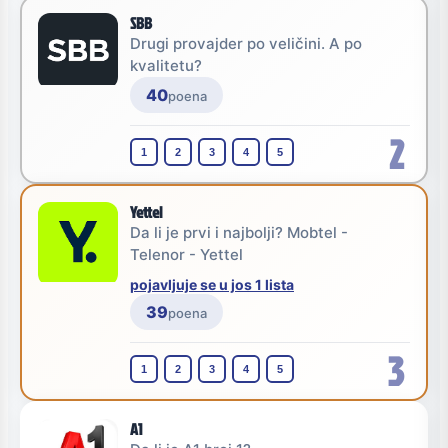
SBB
Drugi provajder po veličini. A po
kvalitetu?
40
poena
2
1
2
3
4
5
Yettel
Da li je prvi i najbolji? Mobtel -
Telenor - Yettel
pojavljuje se u jos 1 lista
39
poena
3
1
2
3
4
5
A1