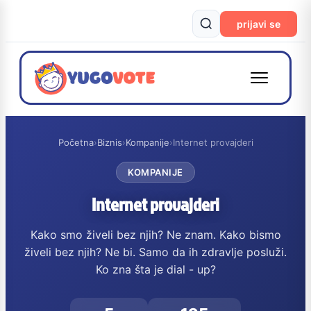
prijavi se
Početna
›
Biznis
›
Kompanije
›
Internet provajderi
KOMPANIJE
Internet provajderi
Kako smo živeli bez njih? Ne znam. Kako bismo
živeli bez njih? Ne bi. Samo da ih zdravlje posluži.
Ko zna šta je dial - up?