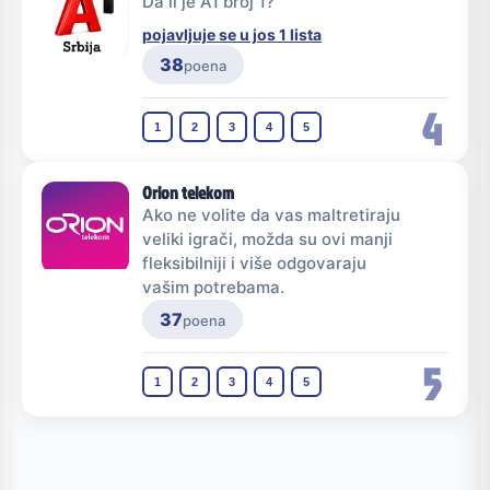
Da li je A1 broj 1?
pojavljuje se u jos 1 lista
38
poena
4
1
2
3
4
5
Orion telekom
Ako ne volite da vas maltretiraju
veliki igrači, možda su ovi manji
fleksibilniji i više odgovaraju
vašim potrebama.
37
poena
5
1
2
3
4
5