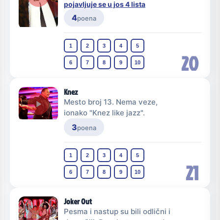
pojavljuje se u jos 4 lista
4
poena
1
2
3
4
5
20
6
7
8
9
10
Knez
Mesto broj 13. Nema veze,
ionako "Knez like jazz".
3
poena
1
2
3
4
5
21
6
7
8
9
10
Joker Out
Pesma i nastup su bili odlični i