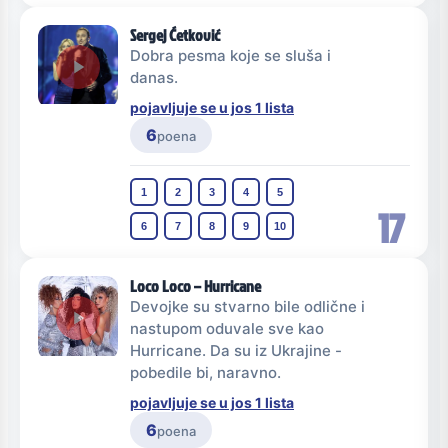
Sergej Ćetković
Dobra pesma koje se sluša i
danas.
pojavljuje se u jos 1 lista
6
poena
1
2
3
4
5
17
6
7
8
9
10
Loco Loco – Hurricane
Devojke su stvarno bile odlične i
nastupom oduvale sve kao
Hurricane. Da su iz Ukrajine -
pobedile bi, naravno.
pojavljuje se u jos 1 lista
6
poena