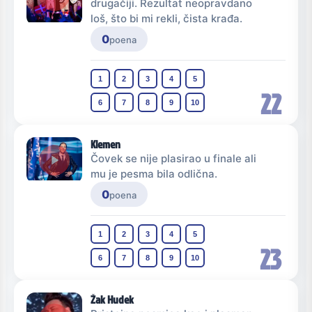
drugačiji. Rezultat neopravdano
loš, što bi mi rekli, čista krađa.
0
poena
1
2
3
4
5
22
6
7
8
9
10
Klemen
Čovek se nije plasirao u finale ali
mu je pesma bila odlična.
0
poena
1
2
3
4
5
23
6
7
8
9
10
Žak Hudek