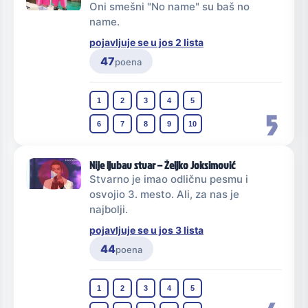
Oni smešni "No name" su baš no
name.
pojavljuje se u jos 2 lista
47
poena
1
2
3
4
5
5
6
7
8
9
10
Nije ljubav stvar – Željko Joksimović
Stvarno je imao odličnu pesmu i
osvojio 3. mesto. Ali, za nas je
najbolji.
pojavljuje se u jos 3 lista
44
poena
1
2
3
4
5