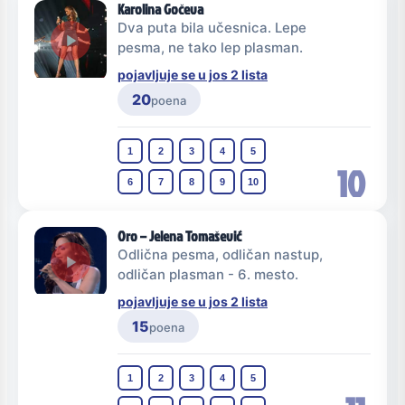
Karolina Gočeva
Dva puta bila učesnica. Lepe
pesma, ne tako lep plasman.
pojavljuje se u jos 2 lista
20
poena
1
2
3
4
5
10
6
7
8
9
10
Oro – Jelena Tomašević
Odlična pesma, odličan nastup,
odličan plasman - 6. mesto.
pojavljuje se u jos 2 lista
15
poena
1
2
3
4
5