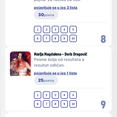
pojavljuje se u jos 3 lista
30
poena
1
2
3
4
5
8
6
7
8
9
10
Marija Magdalena – Doris Dragović
Pesma bolja od rezultata a
rezultat odličan.
pojavljuje se u jos 1 lista
25
poena
1
2
3
4
5
9
6
7
8
9
10