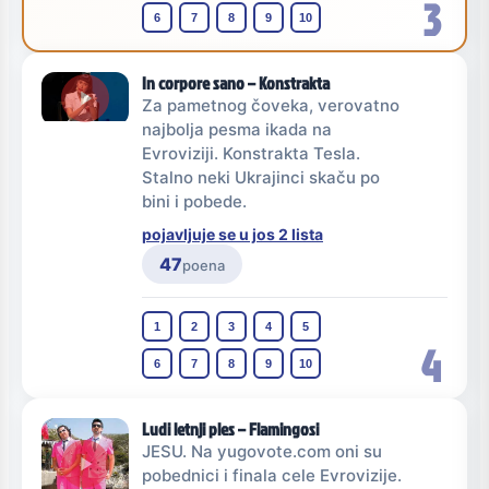
3
6
7
8
9
10
In corpore sano – Konstrakta
Za pametnog čoveka, verovatno
najbolja pesma ikada na
Evroviziji. Konstrakta Tesla.
Stalno neki Ukrajinci skaču po
bini i pobede.
pojavljuje se u jos 2 lista
47
poena
1
2
3
4
5
4
6
7
8
9
10
Ludi letnji ples – Flamingosi
JESU. Na yugovote.com oni su
pobednici i finala cele Evrovizije.