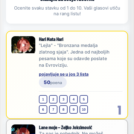
Ocenite svaku stavku od 1 do 10. Vaši glasovi utiču
na rang listu!
Hari Mata Hari
"Lejla" - "Bronzana medalja
zlatnog sjaja". Jedna od najboljih
pesama koje su odavde poslate
na Evroviziju.
pojavljuje se u jos 3 lista
50
poena
1
2
3
4
5
1
6
7
8
9
10
Lane moje – Željko Joksimović
Za nas je pobednik. Ne možeš