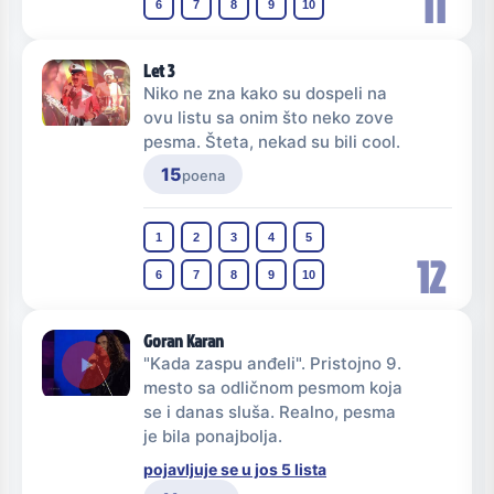
11
6
7
8
9
10
Let 3
Niko ne zna kako su dospeli na
ovu listu sa onim što neko zove
pesma. Šteta, nekad su bili cool.
15
poena
1
2
3
4
5
12
6
7
8
9
10
Goran Karan
"Kada zaspu anđeli". Pristojno 9.
mesto sa odličnom pesmom koja
se i danas sluša. Realno, pesma
je bila ponajbolja.
pojavljuje se u jos 5 lista