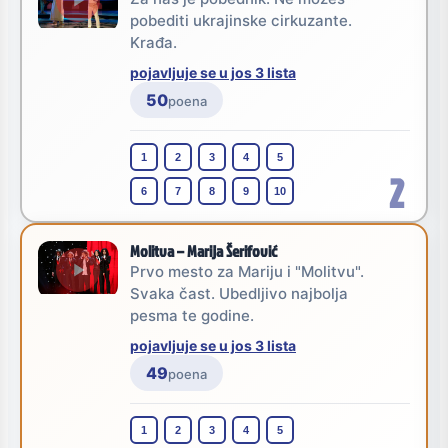
pobediti ukrajinske cirkuzante.
Krađa.
pojavljuje se u jos 3 lista
50
poena
1
2
3
4
5
2
6
7
8
9
10
Molitva – Marija Šerifović
Prvo mesto za Mariju i "Molitvu".
Svaka čast. Ubedljivo najbolja
pesma te godine.
pojavljuje se u jos 3 lista
49
poena
1
2
3
4
5