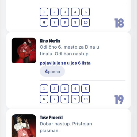
1
2
3
4
5
18
6
7
8
9
10
Dino Merlin
Odlično 6. mesto za Dina u
finalu. Odličan nastup.
pojavljuje se u jos 6 lista
4
poena
1
2
3
4
5
19
6
7
8
9
10
Toše Proeski
Dobar nastup. Pristojan
plasman.