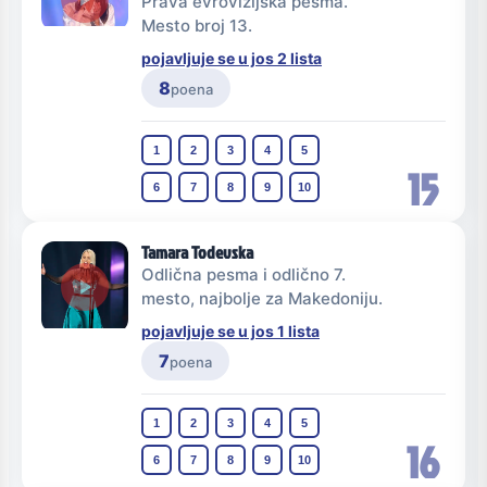
Prava evrovizijska pesma.
Mesto broj 13.
pojavljuje se u jos 2 lista
8
poena
1
2
3
4
5
15
6
7
8
9
10
Tamara Todevska
Odlična pesma i odlično 7.
mesto, najbolje za Makedoniju.
pojavljuje se u jos 1 lista
7
poena
1
2
3
4
5
16
6
7
8
9
10