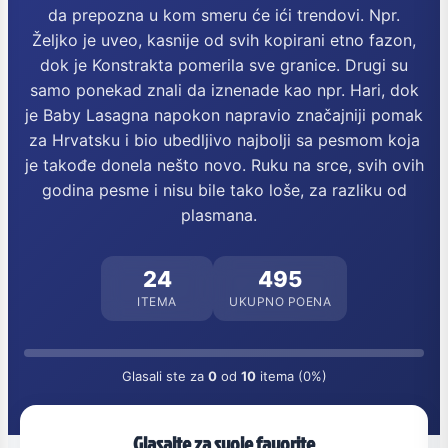
da prepozna u kom smeru će ići trendovi. Npr.
Željko je uveo, kasnije od svih kopirani etno fazon,
dok je Konstrakta pomerila sve granice. Drugi su
samo ponekad znali da iznenade kao npr. Hari, dok
je Baby Lasagna napokon napravio značajniji pomak
za Hrvatsku i bio ubedljivo najbolji sa pesmom koja
je takođe donela nešto novo. Ruku na srce, svih ovih
godina pesme i nisu bile tako loše, za razliku od
plasmana.
24
495
ITEMA
UKUPNO POENA
Glasali ste za
0
od
10
itema (0%)
Glasajte za svoje favorite