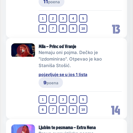
11
poena
1
2
3
4
5
13
6
7
8
9
10
Mila – Princ od Vranje
Nemaju oni pojma. Dečko je
"izdominirao". Otpevao je kao
Staniša Stošić.
pojavljuje se u jos 1 lista
9
poena
1
2
3
4
5
14
6
7
8
9
10
Ljubim te pesmama – Extra Nena