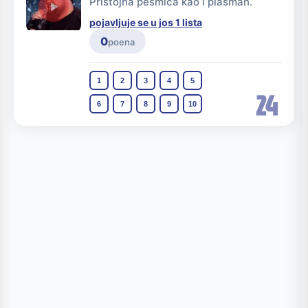
Pristojna pesmica kao i plasman.
pojavljuje se u jos 1 lista
0
poena
1
2
3
4
5
24
6
7
8
9
10