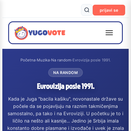
prijavi se
Početna
›
Muzika
›
Na random
›
Evrovizija posle 1991.
NA RANDOM
Evrovizija posle 1991.
Kada je Juga "bacila kašiku", novonastale države su
počele da se pojavljuju na raznim takmičenjima
samostalno, pa tako i na Evroviziji. U početku je to i
ličilo na nešto ali kasnije... Jedino je Srbija imala
konstanto dobre plasmane i izvođače i uvek je znala