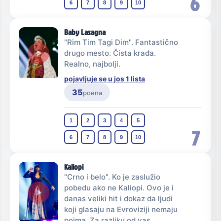
6
6
7
8
9
10
Baby Lasagna
"Rim Tim Tagi Dim". Fantastično
drugo mesto. Čista krađa.
Realno, najbolji.
pojavljuje se u jos 1 lista
35
poena
1
2
3
4
5
7
6
7
8
9
10
Kaliopi
"Crno i belo". Ko je zaslužio
pobedu ako ne Kaliopi. Ovo je i
danas veliki hit i dokaz da ljudi
koji glasaju na Evroviziji nemaju
pojma. Za razliku od vas.